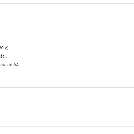
0 g)
ści.
rmacie A4