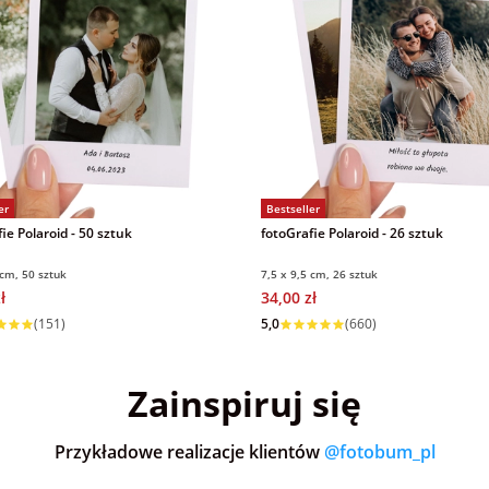
er
Bestseller
ie Polaroid - 50 sztuk
fotoGrafie Polaroid - 26 sztuk
 cm, 50 sztuk
7,5 x 9,5 cm, 26 sztuk
ł
34,00 zł
 w 1 dzień
Wysyłka w 1 dzień
(151)
5,0
(660)
Zainspiruj się
Przykładowe realizacje klientów
@fotobum_pl