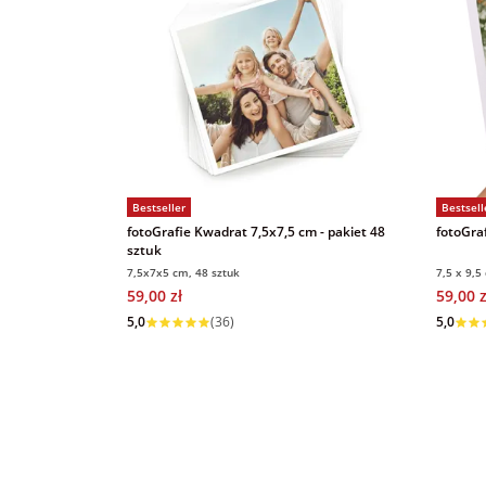
Bestseller
Bestsell
fotoGrafie Kwadrat 7,5x7,5 cm - pakiet 48
fotoGraf
sztuk
7,5x7x5 cm, 48 sztuk
7,5 x 9,5
59,00 zł
59,00 z
Wysyłka w 1 dzień
Wysyłka
5,0
(36)
5,0