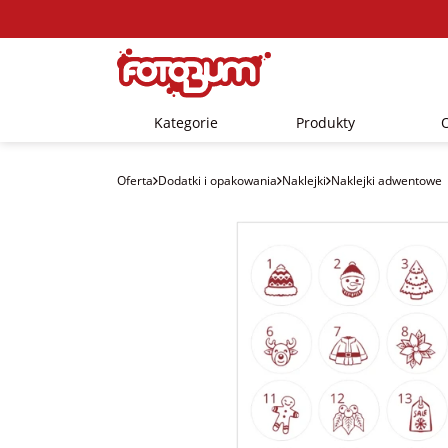
Kategorie
Produkty
Oferta
Dodatki i opakowania
Naklejki
Naklejki adwentowe