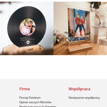
Firma
Współpraca
Poznaj Fotobum
Nawiązanie współpracy
Opinie naszych Klientów
Realizacje naszych klientów