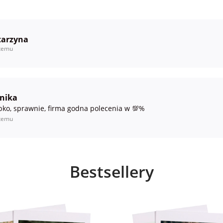
tarzyna
temu
nika
bko, sprawnie, firma godna polecenia w 💯%
temu
Bestsellery