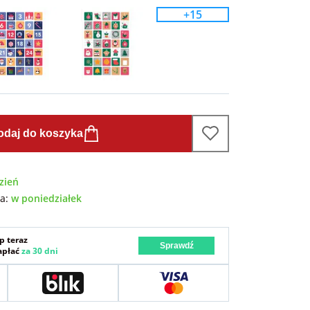
+15
odaj do koszyka
zień
wa:
w poniedziałek
p teraz
Sprawdź
zapłać
za 30 dni