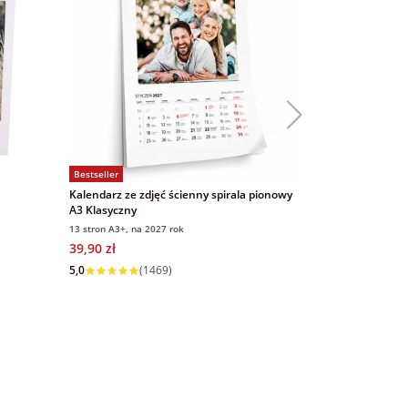
Bestseller
Bestseller
Kalendarz ze zdjęć ścienny spirala pionowy
Magnesy ze zd
A3 Klasyczny
9x6 cm 16 sztu
13 stron A3+, na 2027 rok
9x6 cm, 16 sztuk
39,90 zł
69,00 zł
5,0
(
Wysyłka w 1 dzień
5,0
(1469)