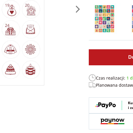
D
Czas realizacji:
1 d
Planowana dosta
Ku
i 