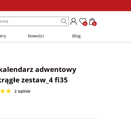
0
0
lery
Nowości
Blog
 kalendarz adwentowy
rągłe zestaw_4 fi35
2 opinie