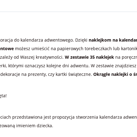
koracja do kalendarza adwentowego. Dzięki
naklejkom na kalenda
entowe
możesz umieścić na papierowych torebeczkach lub kartonik
 zależy od Waszej kreatywności.
W zestawie 35 naklejek
na poręcz
ki, którymi oznaczysz kolejne dni adwentu. W zestawie znajdziesz
dekoracje na prezenty, czy kartki świąteczne.
Okrągłe naklejki o ś
ęta!
djęciach przedstawiona jest propozycja stworzenia kalendarza adw
izowaną imieniem dziecka.