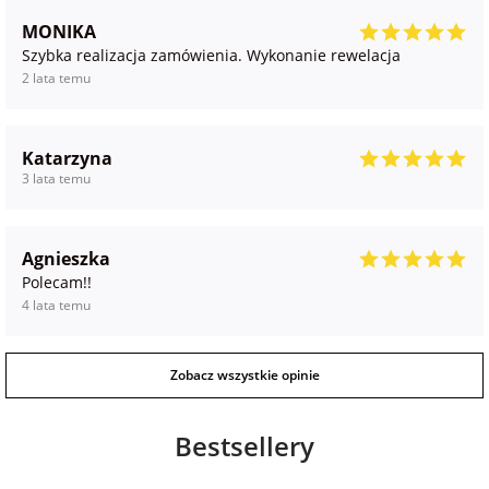
MONIKA
na Wielkanoc
Szybka realizacja zamówienia. Wykonanie rewelacja
2 lata temu
na wieczór
panieński
Katarzyna
3 lata temu
na wieczór
kawalerski
Agnieszka
Polecam!!
4 lata temu
Zobacz wszystkie opinie
Bestsellery