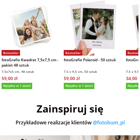
Bestseller
Bestseller
Bestsell
fotoGrafie Kwadrat 7,5x7,5 cm -
fotoGrafie Polaroid - 50 sztuk
fotoGraf
pakiet 48 sztuk
7,5x7x5 cm, 48 sztuk
7,5 x 9,5 cm, 50 sztuk
7,5 x 9,5
59,00 zł
59,00 zł
34,00 z
Wysyłka w 1 dzień
Wysyłka w 1 dzień
Wysyłka
5,0
(36)
5,0
(151)
5,0
Zainspiruj się
Przykładowe realizacje klientów
@fotobum_pl