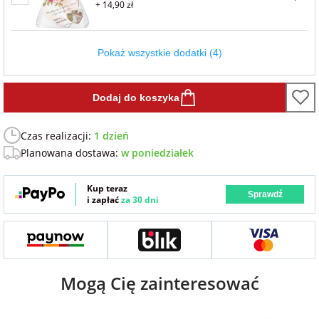
+ 14,90 zł
Fotoksiążki
na Dzień
dla przyjaciółki
Pokaż wszystkie dodatki (4)
Chłopaka
Dodatki i
opakowania
dla przyjaciela
na Dzień Kobiet
Dodaj do koszyka
Czas realizacji:
1 dzień
na walentynki
Planowana dostawa:
w poniedziałek
na mikołajki
Kup teraz
Sprawdź
i zapłać
za 30 dni
na prezent
świąteczny
Mogą Cię zainteresować
na Dzień Babci i
Dziadka