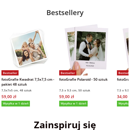
Bestsellery
Bestseller
Bestseller
Bestsell
fotoGrafie Kwadrat 7,5x7,5 cm -
fotoGrafie Polaroid - 50 sztuk
fotoGraf
pakiet 48 sztuk
7,5x7x5 cm, 48 sztuk
7,5 x 9,5 cm, 50 sztuk
7,5 x 9,5
59,00 zł
59,00 zł
34,00 z
Wysyłka w 1 dzień
Wysyłka w 1 dzień
Wysyłka
5,0
(36)
5,0
(151)
5,0
Zainspiruj się