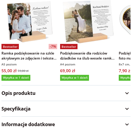
na Wielkanoc
na wieczór
panieński
-7%
Bestseller
Bestseller
na wieczór
Ramka podziękowanie na szkle
Podziękowanie dla rodziców
Podzięk
kawalerski
akrylowym ze zdjęciem i tekstem
dziadków na ślub wesele ramka
foto ma
15x21 cm
zdjęcie na szkle akrylowym
wykońc
A5 poziom
A4 poziom
8x7 cm,
21x30 cm
55,00 zł
69,00 zł
7,90 zł
59,00 zł
Wysyłka w 1 dzień
Wysyłka w 1 dzień
Wysyłka
5,0
(161)
5,0
(9)
4,0
Opis produktu
Specyfikacja
Informacje dodatkowe