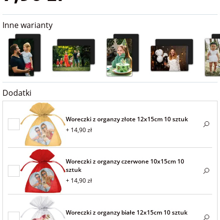
na 40 urodziny
personalizowane
dla nauczyciela
Inne warianty
na 50 urodziny
Torby
personalizowane
dla miłośników
na wesele
kotów
Poduszki ze
zdjęciem
na rocznicę
dla miłośników
Dodatki
ślubu
psów
Fotografie
Woreczki z organzy złote 12x15cm 10 sztuk
+ 14,90 zł
na rozpoczęcie
dla brata
szkoły
Naklejki i
naprasowanki
dla siostry
imienne
Woreczki z organzy czerwone 10x15cm 10
na zakończenie
sztuk
szkoły
+ 14,90 zł
dla chłopaka
Bombki ze
zdjęciem
na pamiątkę z
Woreczki z organzy białe 12x15cm 10 sztuk
wakacji
dla dziewczyny