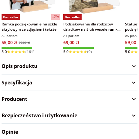
Fotoksiążki
-7%
Bestseller
Bestseller
na Dzień
dla przyjaciółki
Chłopaka
Dodatki i
Ramka podziękowanie na szkle
Podziękowanie dla rodziców
Statuet
akrylowym ze zdjęciem i tekstem
dziadków na ślub wesele ramka
podzięk
opakowania
15x21 cm
zdjęcie na szkle akrylowym
15x21 
A5 poziom
A4 poziom
A5 pion
dla przyjaciela
21x30 cm
55,00 zł
69,00 zł
59,00 z
na Dzień Kobiet
59,00 zł
Wysyłka w 1 dzień
Wysyłka w 1 dzień
Wysyłka
5,0
(161)
5,0
(9)
5,0
na walentynki
Opis produktu
na mikołajki
Specyfikacja
Producent
na prezent
świąteczny
Bezpieczeństwo i użytkowanie
na Dzień Babci i
Dziadka
Opinie