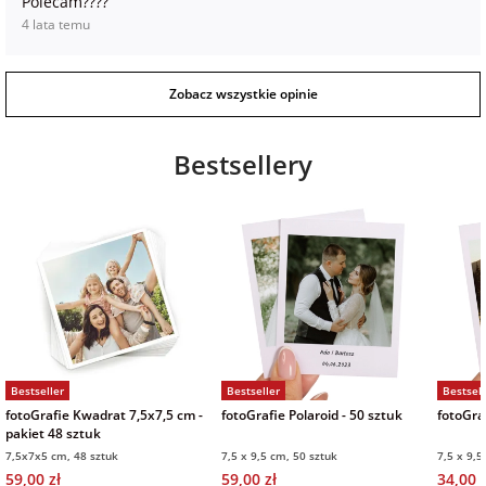
Polecam????
4 lata temu
Zobacz wszystkie opinie
Bestsellery
Bestseller
Bestseller
Bestsell
fotoGrafie Kwadrat 7,5x7,5 cm -
fotoGrafie Polaroid - 50 sztuk
fotoGraf
pakiet 48 sztuk
7,5x7x5 cm, 48 sztuk
7,5 x 9,5 cm, 50 sztuk
7,5 x 9,5
59,00 zł
59,00 zł
34,00 z