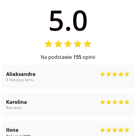
5.0
na Wielkanoc
na wieczór
panieński
na wieczór
Na podstawie
155
opinii
kawalerski
Aliaksandra
8 miesięcy temu
Karolina
Rok temu
Ilona