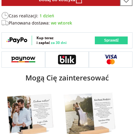
Fotoksiążki
Czas realizacji:
1 dzień
na Dzień
dla przyjaciółki
Planowana dostawa:
we wtorek
Chłopaka
Dodatki i
opakowania
dla przyjaciela
Kup teraz
Sprawdź
na Dzień Kobiet
i zapłać
za 30 dni
na walentynki
Mogą Cię zainteresować
na mikołajki
na prezent
świąteczny
na Dzień Babci i
Dziadka