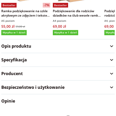
-7%
Bestseller
Bestseller
na Wielkanoc
Ramka podziękowanie na szkle
Podziękowanie dla rodziców
Podzięk
akrylowym ze zdjęciem i tekstem
dziadków na ślub wesele ramka
rodzicó
15x21 cm
zdjęcie na szkle akrylowym
drewnie
A5 poziom
A4 poziom
A4, pion
na wieczór
21x30 cm
55,00 zł
69,00 zł
69,00 z
59,00 zł
panieński
Wysyłka w 1 dzień
Wysyłka w 1 dzień
Wysyłka
5,0
(161)
5,0
(9)
5,0
na wieczór
Opis produktu
kawalerski
Specyfikacja
Producent
Bezpieczeństwo i użytkowanie
Opinie