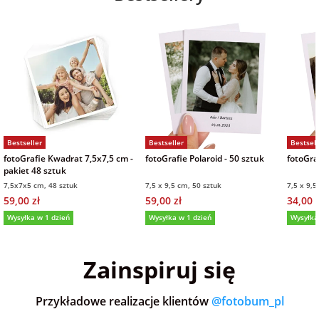
Bestseller
Bestseller
Bestsell
fotoGrafie Kwadrat 7,5x7,5 cm -
fotoGrafie Polaroid - 50 sztuk
fotoGraf
pakiet 48 sztuk
7,5x7x5 cm, 48 sztuk
7,5 x 9,5 cm, 50 sztuk
7,5 x 9,5
59,00 zł
59,00 zł
34,00 z
Wysyłka w 1 dzień
Wysyłka w 1 dzień
Wysyłka
5,0
(36)
5,0
(152)
5,0
Zainspiruj się
Przykładowe realizacje klientów
@fotobum_pl