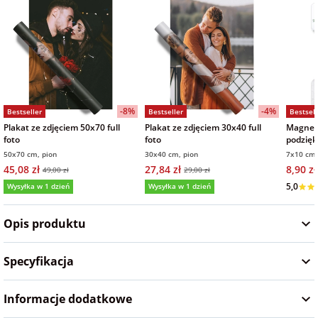
na Wielkanoc
na wieczór
panieński
-8%
-4%
Bestseller
Bestseller
Bestsell
na wieczór
Plakat ze zdjęciem 50x70 full
Plakat ze zdjęciem 30x40 full
Magnes 
kawalerski
foto
foto
podzięk
full foto
50x70 cm, pion
30x40 cm, pion
7x10 cm,
45,08 zł
27,84 zł
8,90 zł
49,00 zł
29,00 zł
5,0
Wysyłka w 1 dzień
Wysyłka w 1 dzień
5,0
(131)
5,0
(98)
Opis produktu
Specyfikacja
Informacje dodatkowe