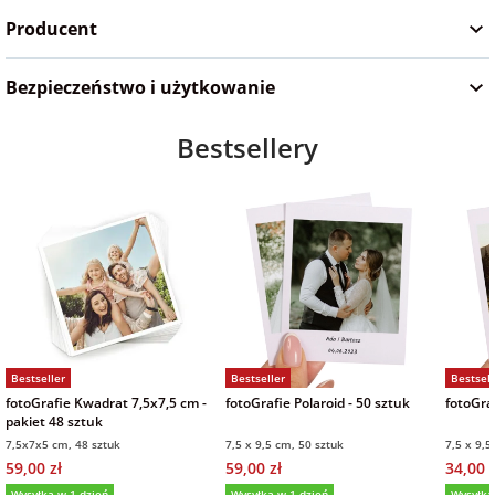
Producent
Bezpieczeństwo i użytkowanie
Bestsellery
Bestseller
Bestseller
Bestsell
fotoGrafie Kwadrat 7,5x7,5 cm -
fotoGrafie Polaroid - 50 sztuk
fotoGraf
pakiet 48 sztuk
7,5x7x5 cm, 48 sztuk
7,5 x 9,5 cm, 50 sztuk
7,5 x 9,5
59,00 zł
59,00 zł
34,00 z
Wysyłka w 1 dzień
Wysyłka w 1 dzień
Wysyłka