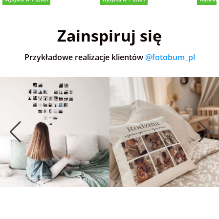
5,0
(36)
5,0
(151)
5,0
Zainspiruj się
Przykładowe realizacje klientów
@fotobum_pl