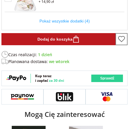
+ 14,90 zł
Fotoksiążki
na Dzień
dla przyjaciółki
Pokaż wszystkie dodatki (4)
Chłopaka
Dodatki i
opakowania
dla przyjaciela
Dodaj do koszyka
na Dzień Kobiet
Czas realizacji:
1 dzień
na walentynki
Planowana dostawa:
we wtorek
na mikołajki
Kup teraz
Sprawdź
i zapłać
za 30 dni
na prezent
świąteczny
Mogą Cię zainteresować
na Dzień Babci i
Dziadka