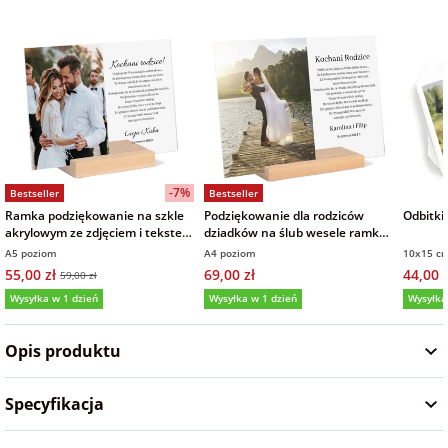
Fotoksiążki
na Dzień
dla przyjaciółki
Chłopaka
Dodatki i
opakowania
dla przyjaciela
na Dzień Kobiet
-7%
Bestseller
Bestseller
na walentynki
Ramka podziękowanie na szkle
Podziękowanie dla rodziców
Odbitki
akrylowym ze zdjęciem i tekstem
dziadków na ślub wesele ramka
15x21 cm
zdjęcie na szkle akrylowym
A5 poziom
A4 poziom
10x15 cm
na mikołajki
21x30 cm
55,00 zł
69,00 zł
44,00 z
59,00 zł
Wysyłka w 1 dzień
Wysyłka w 1 dzień
Wysyłka
na prezent
5,0
(161)
5,0
(9)
5,0
świąteczny
Opis produktu
na Dzień Babci i
Specyfikacja
Dziadka