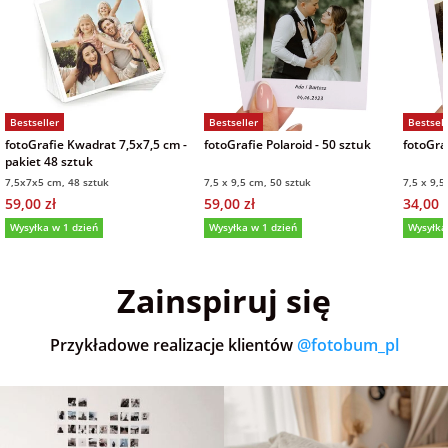
Bestseller
Bestseller
Bestsell
fotoGrafie Kwadrat 7,5x7,5 cm -
fotoGrafie Polaroid - 50 sztuk
fotoGraf
pakiet 48 sztuk
7,5x7x5 cm, 48 sztuk
7,5 x 9,5 cm, 50 sztuk
7,5 x 9,5
59,00 zł
59,00 zł
34,00 z
Wysyłka w 1 dzień
Wysyłka w 1 dzień
Wysyłka
5,0
(36)
5,0
(151)
5,0
Zainspiruj się
Przykładowe realizacje klientów
@fotobum_pl