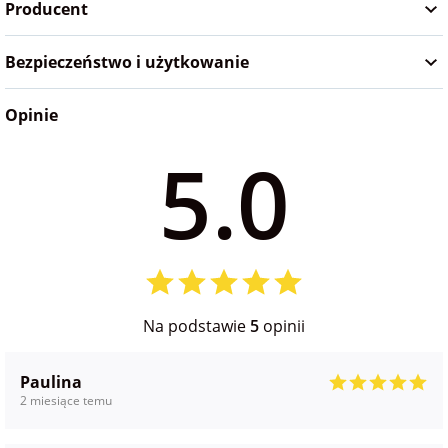
Producent
na Wielkanoc
Bezpieczeństwo i użytkowanie
na wieczór
panieński
Opinie
5.0
na wieczór
kawalerski
Na podstawie
5
opinii
Paulina
2 miesiące temu