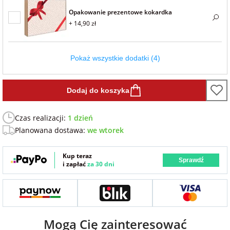
Fotoksiążki
Opakowanie prezentowe kokardka
+ 14,90 zł
na Dzień
dla przyjaciółki
Chłopaka
Dodatki i
opakowania
Pokaż wszystkie dodatki (4)
dla przyjaciela
na Dzień Kobiet
Dodaj do koszyka
na walentynki
Czas realizacji:
1 dzień
Planowana dostawa:
we wtorek
na mikołajki
Kup teraz
Sprawdź
na prezent
i zapłać
za 30 dni
świąteczny
na Dzień Babci i
Dziadka
Mogą Cię zainteresować