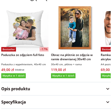
na Wielkanoc
na wieczór
panieński
na wieczór
kawalerski
-17%
Bestseller
Bestsell
Poduszka ze zdjęciem full foto
Obraz na płótnie ze zdjęcia w
Ramka p
ramie drewnianej 30x40 cm
akrylow
21x30 
Poduszka z wypełnieniem, 40x40 cm
30x40 cm, płótno + rama
A4 pozi
49,00 zł
119,00 zł
69,00 z
59,00 zł
Wysyłka w 1 dzień
Wysyłka w 1 dzień
Wysyłka
4,9
(36)
5,0
(5)
5,0
Opis produktu
Specyfikacja