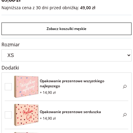
na 40 urodziny
personalizowane
Najniższa cena z 30 dni przed obniżką:
49,00 zł
dla nauczyciela
na 50 urodziny
Torby
personalizowane
Zobacz koszulki męskie
dla miłośników
na wesele
kotów
Poduszki ze
Rozmiar
zdjęciem
na rocznicę
dla miłośników
ślubu
psów
Dodatki
Fotografie
na rozpoczęcie
dla brata
Opakowanie prezentowe wszystkiego
szkoły
Naklejki i
najlepszego
naprasowanki
+ 14,90 zł
dla siostry
imienne
na zakończenie
szkoły
Opakowanie prezentowe serduszka
dla chłopaka
Bombki ze
+ 14,90 zł
zdjęciem
na pamiątkę z
wakacji
dla dziewczyny