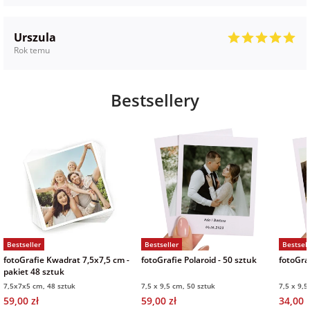
Urszula
Rok temu
Bestsellery
Bestseller
Bestseller
Bestsell
fotoGrafie Kwadrat 7,5x7,5 cm -
fotoGrafie Polaroid - 50 sztuk
fotoGraf
pakiet 48 sztuk
7,5x7x5 cm, 48 sztuk
7,5 x 9,5 cm, 50 sztuk
7,5 x 9,5
59,00 zł
59,00 zł
34,00 z