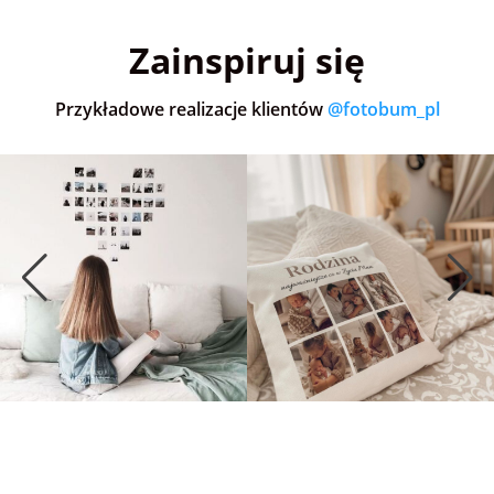
5,0
(36)
5,0
(152)
5,0
Zainspiruj się
Przykładowe realizacje klientów
@fotobum_pl