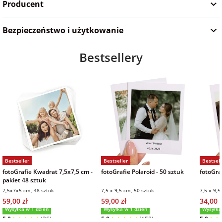
Producent
na Wielkanoc
Bezpieczeństwo i użytkowanie
na wieczór
Bestsellery
panieński
na wieczór
kawalerski
Bestseller
Bestseller
Bestsell
fotoGrafie Kwadrat 7,5x7,5 cm -
fotoGrafie Polaroid - 50 sztuk
fotoGraf
pakiet 48 sztuk
7,5x7x5 cm, 48 sztuk
7,5 x 9,5 cm, 50 sztuk
7,5 x 9,5
59,00 zł
59,00 zł
34,00 z
Wysyłka w 1 dzień
Wysyłka w 1 dzień
Wysyłka