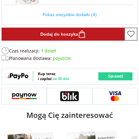
Fotoksiążki
Pokaż wszystkie dodatki (4)
na Dzień
dla przyjaciółki
Chłopaka
Dodatki i
opakowania
Dodaj do koszyka
dla przyjaciela
na Dzień Kobiet
Czas realizacji:
1 dzień
Planowana dostawa:
pojutrze
na walentynki
Kup teraz
Sprawdź
i zapłać
za 30 dni
na mikołajki
na prezent
świąteczny
Mogą Cię zainteresować
na Dzień Babci i
Dziadka