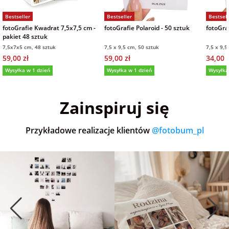
Bestseller
Bestseller
Bestsell
fotoGrafie Kwadrat 7,5x7,5 cm -
fotoGrafie Polaroid - 50 sztuk
fotoGraf
pakiet 48 sztuk
7,5x7x5 cm, 48 sztuk
7,5 x 9,5 cm, 50 sztuk
7,5 x 9,5
59,00 zł
59,00 zł
34,00 z
Wysyłka w 1 dzień
Wysyłka w 1 dzień
Wysyłka
5,0
(36)
5,0
(152)
5,0
Zainspiruj się
Przykładowe realizacje klientów
@fotobum_pl