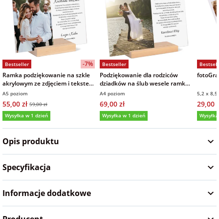
na Wielkanoc
na wieczór
panieński
-7%
Bestseller
Bestseller
Bestsell
Ramka podziękowanie na szkle
Podziękowanie dla rodziców
fotoGraf
na wieczór
akrylowym ze zdjęciem i tekstem
dziadków na ślub wesele ramka
15x21 cm
zdjęcie na szkle akrylowym
kawalerski
A5 poziom
A4 poziom
5,2 x 8,5
21x30 cm
55,00 zł
69,00 zł
29,00 z
59,00 zł
Wysyłka w 1 dzień
Wysyłka w 1 dzień
Wysyłka
5,0
(161)
5,0
(9)
5,0
Opis produktu
Specyfikacja
Informacje dodatkowe