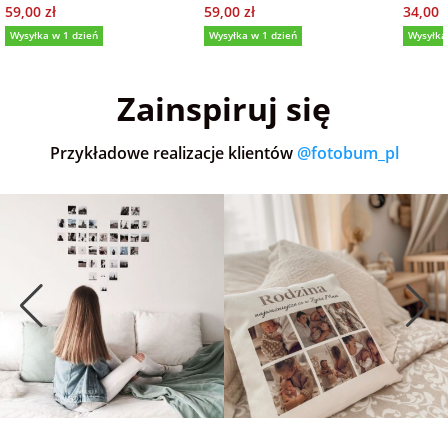
59,00 zł
59,00 zł
34,00 z
Wysyłka w 1 dzień
Wysyłka w 1 dzień
Wysyłka
5,0
(36)
5,0
(151)
5,0
Zainspiruj się
Przykładowe realizacje klientów
@fotobum_pl