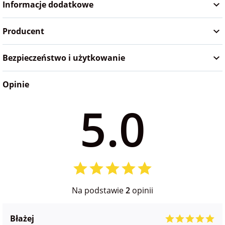
Informacje dodatkowe
na Wielkanoc
Producent
na wieczór
panieński
Bezpieczeństwo i użytkowanie
Opinie
na wieczór
kawalerski
5.0
Na podstawie
2
opinii
Błażej