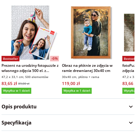
Fotoksiążki
na Dzień
dla przyjaciółki
Chłopaka
Dodatki i
opakowania
dla przyjaciela
na Dzień Kobiet
-6%
Bestseller
Bestsell
na walentynki
Prezent na urodziny fotopuzzle z
Obraz na płótnie ze zdjęcia w
fotoPuz
własnego zdjęcia 500 el. z
ramie drewnianej 30x40 cm
zdjęcia
pudełkiem
47,2 x 33,1 cm; 500 elementów
30x40 cm, płótno + rama
47,2 x 3
na mikołajki
83,65 zł
119,00 zł
83,66 z
89,00 zł
Wysyłka w 1 dzień
Wysyłka w 1 dzień
Wysyłka
5,0
(6)
5,0
(5)
5,0
na prezent
świąteczny
Opis produktu
na Dzień Babci i
Specyfikacja
Dziadka