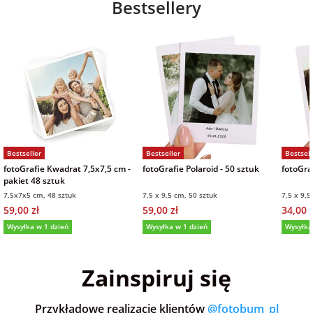
Bestsellery
Bestseller
Bestseller
Bestsell
fotoGrafie Kwadrat 7,5x7,5 cm -
fotoGrafie Polaroid - 50 sztuk
fotoGraf
pakiet 48 sztuk
7,5x7x5 cm, 48 sztuk
7,5 x 9,5 cm, 50 sztuk
7,5 x 9,5
59,00 zł
59,00 zł
34,00 z
Wysyłka w 1 dzień
Wysyłka w 1 dzień
Wysyłka
5,0
(36)
5,0
(152)
5,0
Zainspiruj się
Przykładowe realizacje klientów
@fotobum_pl