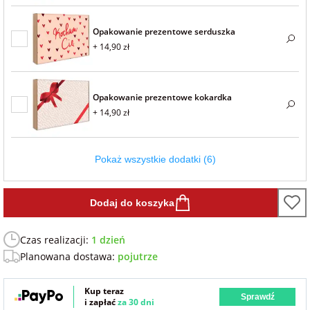
Fotoksiążki
Opakowanie prezentowe serduszka
na Dzień
dla przyjaciółki
+ 14,90 zł
Chłopaka
Dodatki i
opakowania
dla przyjaciela
na Dzień Kobiet
Opakowanie prezentowe kokardka
+ 14,90 zł
na walentynki
Pokaż wszystkie dodatki (6)
na mikołajki
Dodaj do koszyka
na prezent
świąteczny
Czas realizacji:
1 dzień
Planowana dostawa:
pojutrze
na Dzień Babci i
Dziadka
Kup teraz
Sprawdź
i zapłać
za 30 dni