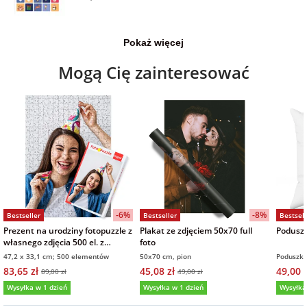
Pokaż więcej
Mogą Cię zainteresować
-6%
-8%
Bestseller
Bestseller
Bestsell
Prezent na urodziny fotopuzzle z
Plakat ze zdjęciem 50x70 full
Poduszk
własnego zdjęcia 500 el. z
foto
pudełkiem
47,2 x 33,1 cm; 500 elementów
50x70 cm, pion
Poduszka
83,65 zł
45,08 zł
49,00 z
89,00 zł
49,00 zł
Wysyłka w 1 dzień
Wysyłka w 1 dzień
Wysyłka
5,0
(6)
5,0
(131)
4,9