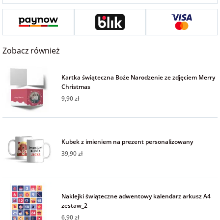
na Wielkanoc
na wieczór
Zobacz również
panieński
Kartka świąteczna Boże Narodzenie ze zdjęciem Merry
na wieczór
Christmas
kawalerski
9,90 zł
Kubek z imieniem na prezent personalizowany
39,90 zł
Naklejki świąteczne adwentowy kalendarz arkusz A4
zestaw_2
6,90 zł