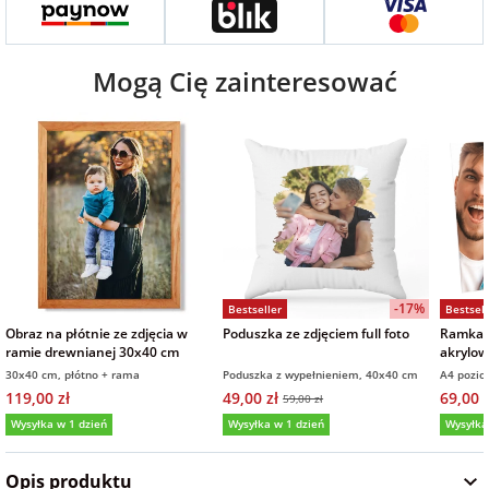
na Wielkanoc
Mogą Cię zainteresować
na wieczór
panieński
na wieczór
kawalerski
-17%
Bestseller
Bestsell
Obraz na płótnie ze zdjęcia w
Poduszka ze zdjęciem full foto
Ramka p
ramie drewnianej 30x40 cm
akrylow
21x30 
30x40 cm, płótno + rama
Poduszka z wypełnieniem, 40x40 cm
A4 pozi
119,00 zł
49,00 zł
69,00 z
59,00 zł
Wysyłka w 1 dzień
Wysyłka w 1 dzień
Wysyłka
5,0
(5)
4,9
(36)
5,0
Opis produktu