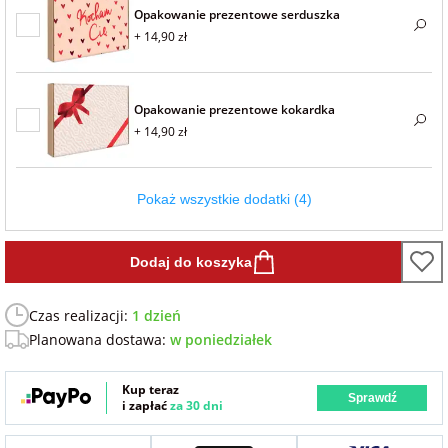
Opakowanie prezentowe serduszka
Fotoksiążki
+ 14,90 zł
na Dzień
dla przyjaciółki
Chłopaka
Dodatki i
opakowania
Opakowanie prezentowe kokardka
dla przyjaciela
+ 14,90 zł
na Dzień Kobiet
na walentynki
Pokaż wszystkie dodatki (4)
na mikołajki
Dodaj do koszyka
Czas realizacji:
1 dzień
na prezent
świąteczny
Planowana dostawa:
w poniedziałek
Kup teraz
na Dzień Babci i
Sprawdź
i zapłać
za 30 dni
Dziadka