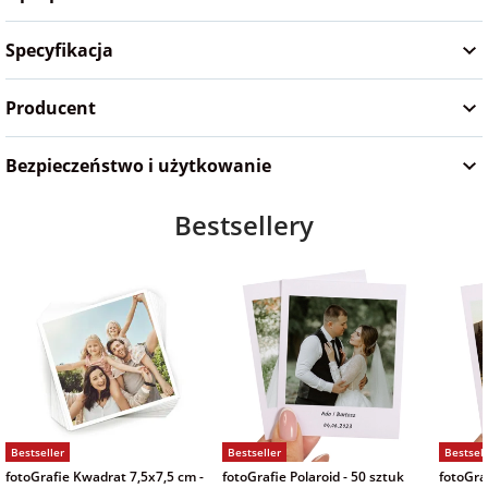
Specyfikacja
Producent
Bezpieczeństwo i użytkowanie
Bestsellery
Bestseller
Bestseller
Bestsell
fotoGrafie Kwadrat 7,5x7,5 cm -
fotoGrafie Polaroid - 50 sztuk
fotoGraf