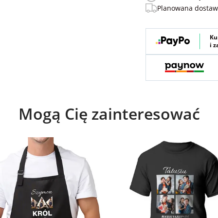
Planowana dosta
Ku
i 
Mogą Cię zainteresować