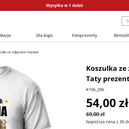
Wysyłka w 1 dzień
Okazje
Dla kogo
Fotoprezenty
Bestsel
zulki ze zdjęciem męskie
Koszulka ze 
Taty prezen
K106_206
54,00 zł
69,00 zł
Najniższa cena z 30 d