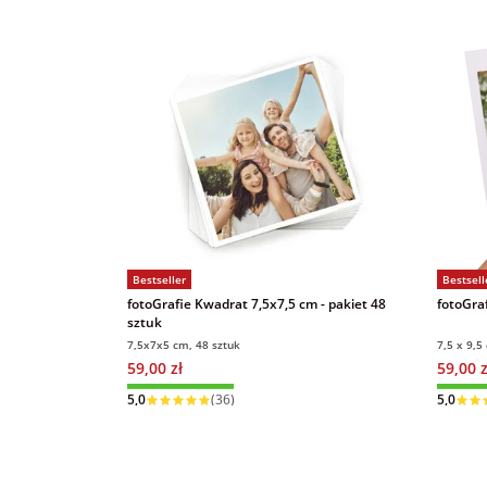
Bestseller
Bestsell
fotoGrafie Kwadrat 7,5x7,5 cm - pakiet 48
fotoGraf
sztuk
7,5x7x5 cm, 48 sztuk
7,5 x 9,5
59,00 zł
59,00 z
Wysyłka w 1 dzień
Wysyłka
5,0
(36)
5,0