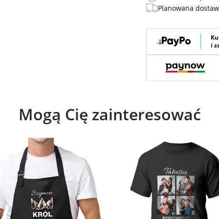
Planowana dosta
Ku
i 
Mogą Cię zainteresować