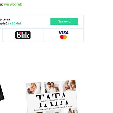
wa:
we wtorek
p teraz
Sprawdź
zapłać
za 30 dni