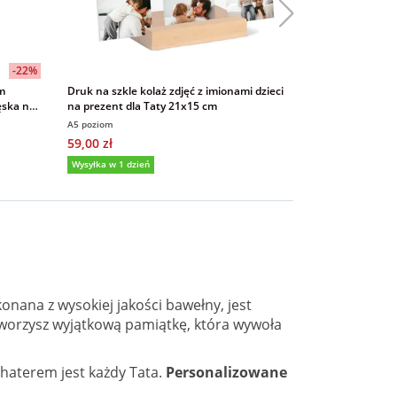
-22%
Bestseller
em
Druk na szkle kolaż zdjęć z imionami dzieci
Prezent na Dzi
ęska na
na prezent dla Taty 21x15 cm
imion dzieci 2
A5 poziom
A5 pion
59,00 zł
59,00 zł
Wysyłka w 1 dzień
Wysyłka w 1 dzi
nana z wysokiej jakości bawełny, jest
stworzysz wyjątkową pamiątkę, która wywoła
haterem jest każdy Tata.
Personalizowane