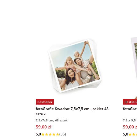
Bestseller
Bestsell
fotoGrafie Kwadrat 7,5x7,5 cm - pakiet 48
fotoGraf
sztuk
7,5x7x5 cm, 48 sztuk
7,5 x 9,5
59,00 zł
59,00 z
Wysyłka w 1 dzień
Wysyłka