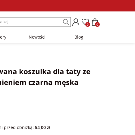
0
0
lery
Nowości
Blog
wana koszulka dla taty ze
imieniem czarna męska
ni przed obniżką:
54,00 zł