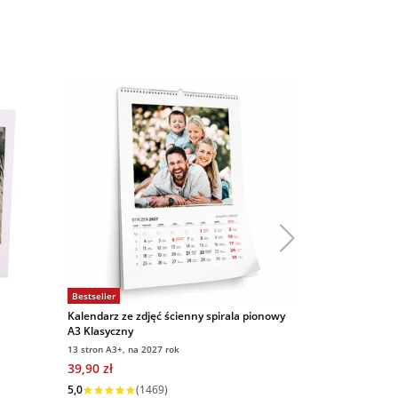
Bestseller
Bestseller
Kalendarz ze zdjęć ścienny spirala pionowy
Magnesy ze zd
A3 Klasyczny
9x6 cm 16 sztu
13 stron A3+, na 2027 rok
9x6 cm, 16 sztuk
39,90 zł
69,00 zł
5,0
(
Wysyłka w 1 dzień