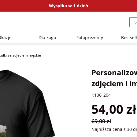
Wysyłka w 1 dzień
Okazje
Dla kogo
Fotoprezenty
Bestsel
zulki ze zdjęciem męskie
Personalizo
zdjęciem i 
K106_204
54,00 zł
69,00 zł
Najniższa cena z 30 d