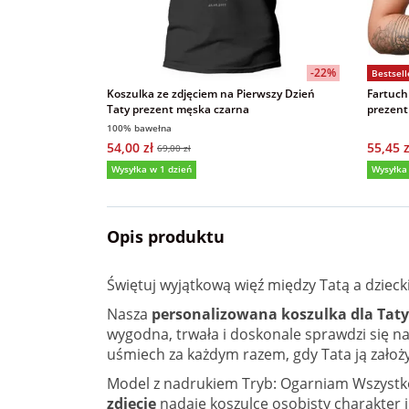
-22%
Bestsell
Koszulka ze zdjęciem na Pierwszy Dzień
Fartuch
Taty prezent męska czarna
prezent
100% bawełna
54,00 zł
55,45 z
69,00 zł
Wysyłka w 1 dzień
Wysyłka
Opis produktu
Świętuj wyjątkową więź między Tatą a dziec
Nasza
personalizowana
koszulka dla Taty
wygodna, trwała i doskonale sprawdzi się na
uśmiech za każdym razem, gdy Tata ją założy
Model z nadrukiem Tryb: Ogarniam Wszystko
zdjęcie
nadaje koszulce osobisty charakter i