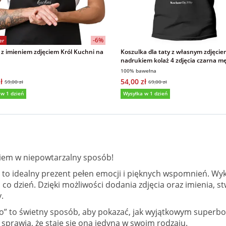
-6%
er
 z imieniem zdjęciem Król Kuchni na
Koszulka dla taty z własnym zdjęci
nadrukiem kolaż 4 zdjęcia czarna m
Dzień Ojca
100% bawełna
ł
54,00 zł
59,00 zł
69,00 zł
 w 1 dzień
Wysyłka w 1 dzień
5,0
(8)
kiem w niepowtarzalny sposób!
to idealny prezent pełen emocji i pięknych wspomnień. Wyko
 co dzień. Dzięki możliwości dodania zdjęcia oraz imienia, 
.
” to świetny sposób, aby pokazać, jak wyjątkowym superbo
 sprawia, że staje się ona jedyna w swoim rodzaju.