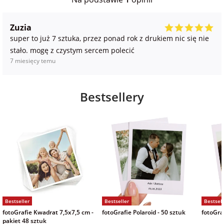
Zuzia
super to już 7 sztuka, przez ponad rok z drukiem nic się nie
stało. mogę z czystym sercem polecić
7 miesięcy temu
Bestsellery
Bestseller
Bestseller
Bestsell
fotoGrafie Kwadrat 7,5x7,5 cm -
fotoGrafie Polaroid - 50 sztuk
fotoGraf
pakiet 48 sztuk