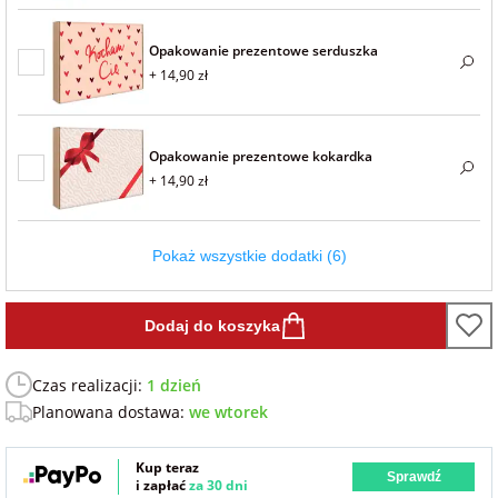
Fotoksiążki
Opakowanie prezentowe serduszka
na Dzień
dla przyjaciółki
+ 14,90 zł
Chłopaka
Dodatki i
opakowania
dla przyjaciela
na Dzień Kobiet
Opakowanie prezentowe kokardka
+ 14,90 zł
na walentynki
Pokaż wszystkie dodatki (6)
na mikołajki
Dodaj do koszyka
na prezent
świąteczny
Czas realizacji:
1 dzień
Planowana dostawa:
we wtorek
na Dzień Babci i
Dziadka
Kup teraz
Sprawdź
i zapłać
za 30 dni