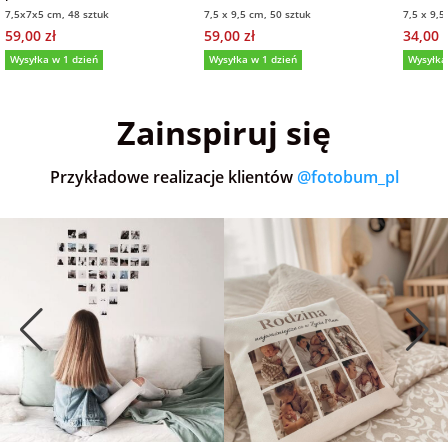
7,5x7x5 cm, 48 sztuk
7,5 x 9,5 cm, 50 sztuk
7,5 x 9,5
59,00 zł
59,00 zł
34,00 z
Wysyłka w 1 dzień
Wysyłka w 1 dzień
Wysyłka
5,0
(36)
5,0
(151)
5,0
Zainspiruj się
Przykładowe realizacje klientów
@fotobum_pl