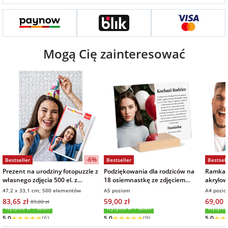
na Wielkanoc
na wieczór
Mogą Cię zainteresować
panieński
na wieczór
kawalerski
-6%
Bestseller
Bestseller
Bestsell
Prezent na urodziny fotopuzzle z
Podziękowania dla rodziców na
Ramka p
własnego zdjęcia 500 el. z
18 osiemnastkę ze zdjęciem
akrylow
pudełkiem
życzenia na szkle 21x15 cm
21x30 
47,2 x 33,1 cm; 500 elementów
A5 poziom
A4 pozi
83,65 zł
59,00 zł
69,00 z
89,00 zł
Wysyłka w 1 dzień
Wysyłka w 1 dzień
Wysyłka
5,0
(6)
5,0
(9)
5,0