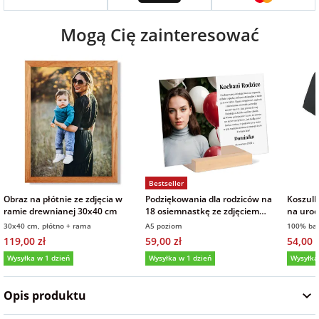
na Wielkanoc
Mogą Cię zainteresować
na wieczór
panieński
na wieczór
kawalerski
Bestseller
Obraz na płótnie ze zdjęcia w
Podziękowania dla rodziców na
Koszulk
ramie drewnianej 30x40 cm
18 osiemnastkę ze zdjęciem
na uro
życzenia na szkle 21x15 cm
czarna
30x40 cm, płótno + rama
A5 poziom
100% ba
119,00 zł
59,00 zł
54,00 z
Wysyłka w 1 dzień
Wysyłka w 1 dzień
Wysyłka
5,0
(5)
5,0
(9)
Opis produktu