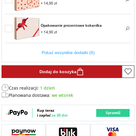
+ 14,90 zł
Fotoksiążki
na Dzień
dla przyjaciółki
Chłopaka
Dodatki i
Opakowanie prezentowe kokardka
opakowania
+ 14,90 zł
dla przyjaciela
na Dzień Kobiet
Pokaż wszystkie dodatki (6)
na walentynki
Dodaj do koszyka
na mikołajki
Czas realizacji:
1 dzień
Planowana dostawa:
we wtorek
na prezent
świąteczny
Kup teraz
Sprawdź
i zapłać
za 30 dni
na Dzień Babci i
Dziadka