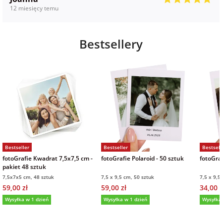
12 miesięcy temu
Bestsellery
Bestseller
Bestseller
Bestsell
fotoGrafie Kwadrat 7,5x7,5 cm -
fotoGrafie Polaroid - 50 sztuk
fotoGraf
pakiet 48 sztuk
7,5x7x5 cm, 48 sztuk
7,5 x 9,5 cm, 50 sztuk
7,5 x 9,5
59,00 zł
59,00 zł
34,00 z
Wysyłka w 1 dzień
Wysyłka w 1 dzień
Wysyłka
5,0
(36)
5,0
(152)
5,0