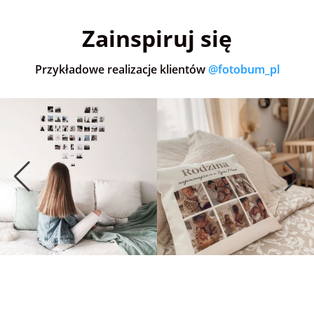
5,0
(36)
5,0
(151)
5,0
Zainspiruj się
Przykładowe realizacje klientów
@fotobum_pl