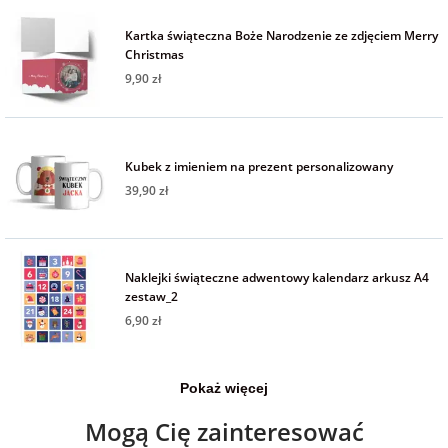
Fotoksiążki
Kartka świąteczna Boże Narodzenie ze zdjęciem Merry
Christmas
na Dzień
dla przyjaciółki
Chłopaka
Dodatki i
9,90 zł
opakowania
dla przyjaciela
na Dzień Kobiet
Kubek z imieniem na prezent personalizowany
39,90 zł
na walentynki
na mikołajki
Naklejki świąteczne adwentowy kalendarz arkusz A4
zestaw_2
na prezent
6,90 zł
świąteczny
Pokaż więcej
na Dzień Babci i
Dziadka
Mogą Cię zainteresować