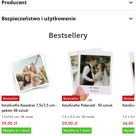
Producent
Bezpieczeństwo i użytkowanie
Bestsellery
Bestseller
Bestseller
Bestsell
fotoGrafie Kwadrat 7,5x7,5 cm -
fotoGrafie Polaroid - 50 sztuk
fotoGraf
pakiet 48 sztuk
7,5x7x5 cm, 48 sztuk
7,5 x 9,5 cm, 50 sztuk
7,5 x 9,5
59,00 zł
59,00 zł
34,00 z
Wysyłka w 1 dzień
Wysyłka w 1 dzień
Wysyłka