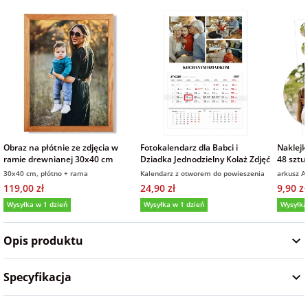
na Wielkanoc
na wieczór
panieński
na wieczór
kawalerski
Obraz na płótnie ze zdjęcia w
Fotokalendarz dla Babci i
Naklejk
ramie drewnianej 30x40 cm
Dziadka Jednodzielny Kolaż Zdjęć
48 sztu
30x40 cm, płótno + rama
Kalendarz z otworem do powieszenia
arkusz A
119,00 zł
24,90 zł
9,90 zł
Wysyłka w 1 dzień
Wysyłka w 1 dzień
Wysyłka
5,0
(5)
5,0
(115)
5,0
Opis produktu
Specyfikacja