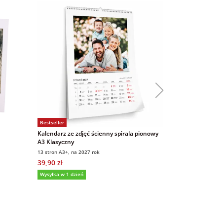
Bestseller
Bestseller
Kalendarz ze zdjęć ścienny spirala pionowy
Magnesy ze zd
A3 Klasyczny
9x6 cm 16 sztu
13 stron A3+, na 2027 rok
9x6 cm, 16 sztuk
39,90 zł
69,00 zł
Wysyłka w 1 dzień
5,0
(1469)
5,0
(