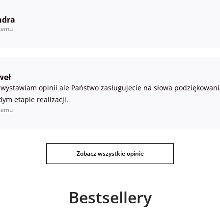
ndra
temu
weł
 wystawiam opinii ale Państwo zasługujecie na słowa podziękowania
dym etapie realizacji.
temu
Zobacz wszystkie opinie
Bestsellery