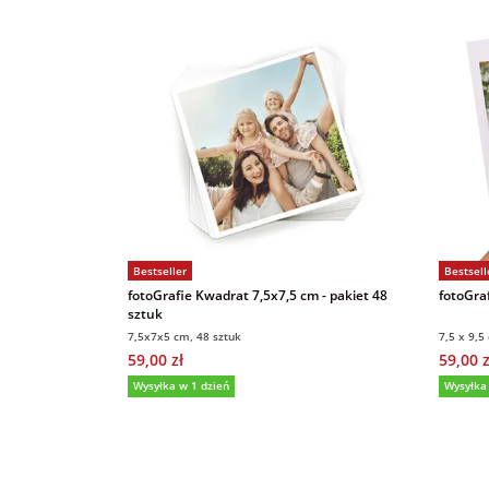
Bestseller
Bestsell
fotoGrafie Kwadrat 7,5x7,5 cm - pakiet 48
fotoGraf
sztuk
7,5x7x5 cm, 48 sztuk
7,5 x 9,5
59,00 zł
59,00 z
Wysyłka w 1 dzień
Wysyłka
5,0
(36)
5,0