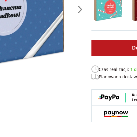
D
Czas realizacji:
1 d
Planowana dosta
Ku
i 