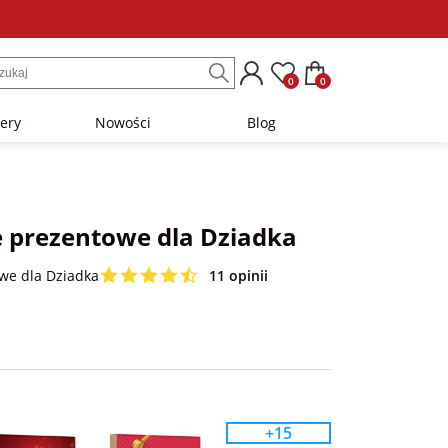
0
0
lery
Nowości
Blog
prezentowe dla Dziadka
we dla Dziadka
11 opinii
+15