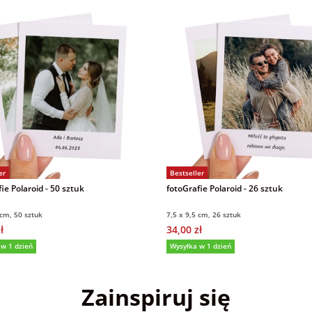
er
Bestseller
ie Polaroid - 50 sztuk
fotoGrafie Polaroid - 26 sztuk
 cm, 50 sztuk
7,5 x 9,5 cm, 26 sztuk
ł
34,00 zł
 w 1 dzień
Wysyłka w 1 dzień
(151)
5,0
(660)
Zainspiruj się