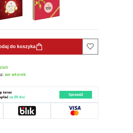
odaj do koszyka
zień
wa:
we wtorek
p teraz
Sprawdź
zapłać
za 30 dni