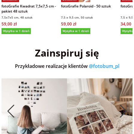
fotoGrafie Kwadrat 7,5x7,5 cm -
fotoGrafie Polaroid - 50 sztuk
fotoGraf
na Wielkanoc
pakiet 48 sztuk
7,5x7x5 cm, 48 sztuk
7,5 x 9,5 cm, 50 sztuk
7,5 x 9,5
59,00 zł
59,00 zł
34,00 z
na wieczór
Wysyłka w 1 dzień
Wysyłka w 1 dzień
Wysyłka
panieński
5,0
(36)
5,0
(152)
5,0
Zainspiruj się
na wieczór
kawalerski
Przykładowe realizacje klientów
@fotobum_pl