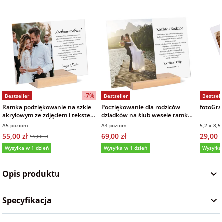
Fotoksiążki
na Dzień
dla przyjaciółki
Chłopaka
Dodatki i
opakowania
dla przyjaciela
na Dzień Kobiet
-7%
Bestseller
Bestseller
Bestsell
na walentynki
Ramka podziękowanie na szkle
Podziękowanie dla rodziców
fotoGraf
akrylowym ze zdjęciem i tekstem
dziadków na ślub wesele ramka
15x21 cm
zdjęcie na szkle akrylowym
A5 poziom
A4 poziom
5,2 x 8,5
na mikołajki
21x30 cm
55,00 zł
69,00 zł
29,00 z
59,00 zł
Wysyłka w 1 dzień
Wysyłka w 1 dzień
Wysyłka
na prezent
5,0
(161)
5,0
(9)
5,0
świąteczny
Opis produktu
na Dzień Babci i
Specyfikacja
Dziadka