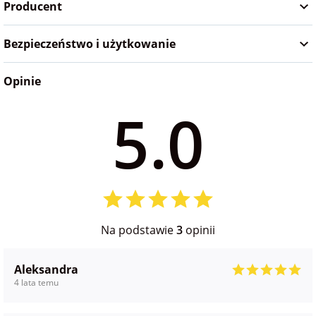
Producent
na Wielkanoc
Bezpieczeństwo i użytkowanie
na wieczór
panieński
Opinie
5.0
na wieczór
kawalerski
Na podstawie
3
opinii
Aleksandra
4 lata temu