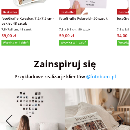
Bestseller
Bestseller
Bestsell
fotoGrafie Kwadrat 7,5x7,5 cm -
fotoGrafie Polaroid - 50 sztuk
fotoGraf
pakiet 48 sztuk
7,5x7x5 cm, 48 sztuk
7,5 x 9,5 cm, 50 sztuk
7,5 x 9,5
59,00 zł
59,00 zł
34,00 z
Wysyłka w 1 dzień
Wysyłka w 1 dzień
Wysyłka
5,0
(36)
5,0
(151)
5,0
Zainspiruj się
Przykładowe realizacje klientów
@fotobum_pl