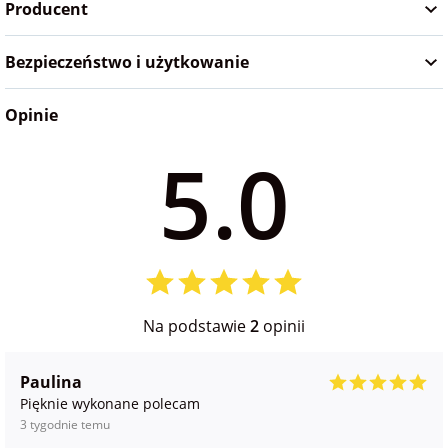
Producent
na Wielkanoc
Bezpieczeństwo i użytkowanie
na wieczór
panieński
Opinie
5.0
na wieczór
kawalerski
Na podstawie
2
opinii
Paulina
Pięknie wykonane polecam
3 tygodnie temu