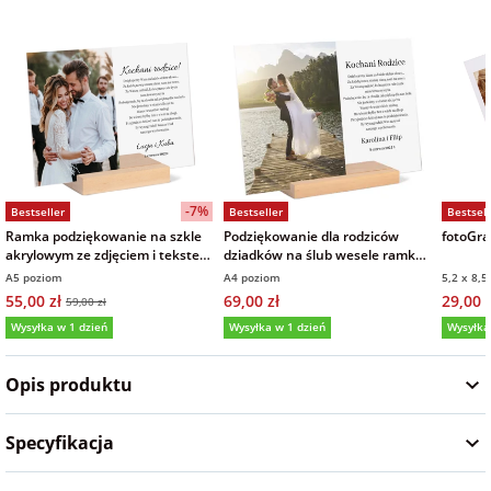
Fotoksiążki
na Dzień
dla przyjaciółki
Chłopaka
Dodatki i
opakowania
dla przyjaciela
na Dzień Kobiet
-7%
Bestseller
Bestseller
Bestsell
na walentynki
Ramka podziękowanie na szkle
Podziękowanie dla rodziców
fotoGraf
akrylowym ze zdjęciem i tekstem
dziadków na ślub wesele ramka
15x21 cm
zdjęcie na szkle akrylowym
A5 poziom
A4 poziom
5,2 x 8,5
na mikołajki
21x30 cm
55,00 zł
69,00 zł
29,00 z
59,00 zł
Wysyłka w 1 dzień
Wysyłka w 1 dzień
Wysyłka
na prezent
5,0
(161)
5,0
(9)
5,0
świąteczny
Opis produktu
na Dzień Babci i
Specyfikacja
Dziadka