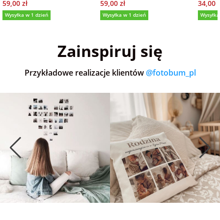
59,00 zł
59,00 zł
34,00 z
Wysyłka w 1 dzień
Wysyłka w 1 dzień
Wysyłka
5,0
(36)
5,0
(151)
5,0
Zainspiruj się
Przykładowe realizacje klientów
@fotobum_pl