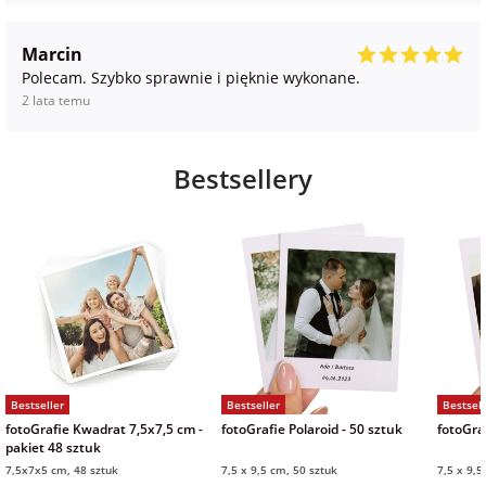
Marcin
Polecam. Szybko sprawnie i pięknie wykonane.
2 lata temu
Bestsellery
Bestseller
Bestseller
Bestsell
fotoGrafie Kwadrat 7,5x7,5 cm -
fotoGrafie Polaroid - 50 sztuk
fotoGraf
pakiet 48 sztuk
7,5x7x5 cm, 48 sztuk
7,5 x 9,5 cm, 50 sztuk
7,5 x 9,5