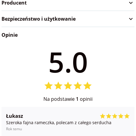
Producent
na Wielkanoc
Bezpieczeństwo i użytkowanie
na wieczór
panieński
Opinie
5.0
na wieczór
kawalerski
Na podstawie
1
opinii
Łukasz
Szeroka fajna rameczka, polecam z całego serducha
Rok temu