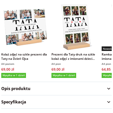
Fotoksiążki
na Dzień
dla przyjaciółki
Chłopaka
Dodatki i
opakowania
dla przyjaciela
na Dzień Kobiet
Nowość
na walentynki
Kolaż zdjęć na szkle prezent dla
Prezent dla Taty druk na szkle
Ramka d
Taty na Dzień Ojca
kolaż zdjęć z imionami dzieci
imionam
21x30 cm
A4 poziom
A4 pion
A4 pion
na mikołajki
69,00 zł
69,00 zł
64,85 z
Wysyłka w 1 dzień
Wysyłka w 1 dzień
Wysyłka
na prezent
5,0
świąteczny
Opis produktu
na Dzień Babci i
Specyfikacja
Dziadka