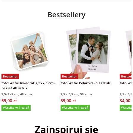
Bestsellery
Bestseller
Bestseller
Bestsell
fotoGrafie Kwadrat 7,5x7,5 cm -
fotoGrafie Polaroid - 50 sztuk
fotoGraf
pakiet 48 sztuk
7,5x7x5 cm, 48 sztuk
7,5 x 9,5 cm, 50 sztuk
7,5 x 9,5
59,00 zł
59,00 zł
34,00 z
Wysyłka w 1 dzień
Wysyłka w 1 dzień
Wysyłka
5,0
(36)
5,0
(152)
5,0
Zainspiruj się