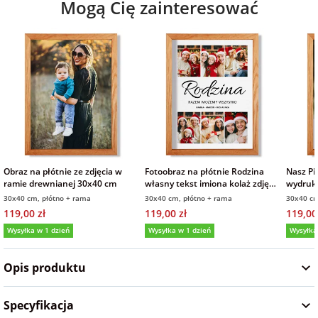
Mogą Cię zainteresować
Fotoksiążki
na Dzień
dla przyjaciółki
Chłopaka
Dodatki i
opakowania
dla przyjaciela
na Dzień Kobiet
na walentynki
Obraz na płótnie ze zdjęcia w
Fotoobraz na płótnie Rodzina
Nasz P
na mikołajki
ramie drewnianej 30x40 cm
własny tekst imiona kolaż zdjęć
wydruk 
w drewnianej ramie 30x40 cm
drewnia
30x40 cm, płótno + rama
30x40 cm, płótno + rama
30x40 cm
mamy 3
119,00 zł
119,00 zł
119,00
na prezent
Wysyłka w 1 dzień
Wysyłka w 1 dzień
Wysyłka
świąteczny
5,0
(5)
5,0
(1)
5,0
Opis produktu
na Dzień Babci i
Dziadka
Specyfikacja