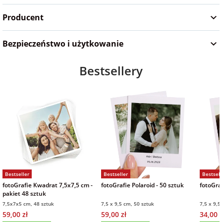
na Wielkanoc
Producent
Bezpieczeństwo i użytkowanie
na wieczór
panieński
Bestsellery
na wieczór
kawalerski
Bestseller
Bestseller
Bestsell
fotoGrafie Kwadrat 7,5x7,5 cm -
fotoGrafie Polaroid - 50 sztuk
fotoGraf
pakiet 48 sztuk
7,5x7x5 cm, 48 sztuk
7,5 x 9,5 cm, 50 sztuk
7,5 x 9,5
59,00 zł
59,00 zł
34,00 z