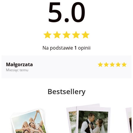
5.0
na Wielkanoc
na wieczór
panieński
Na podstawie
1
opinii
na wieczór
kawalerski
Małgorzata
Miesiąc temu
Bestsellery