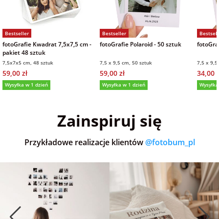
Bestseller
Bestseller
Bestsell
fotoGrafie Kwadrat 7,5x7,5 cm -
fotoGrafie Polaroid - 50 sztuk
fotoGraf
pakiet 48 sztuk
7,5x7x5 cm, 48 sztuk
7,5 x 9,5 cm, 50 sztuk
7,5 x 9,5
59,00 zł
59,00 zł
34,00 z
Wysyłka w 1 dzień
Wysyłka w 1 dzień
Wysyłka
5,0
(36)
5,0
(152)
5,0
Zainspiruj się
Przykładowe realizacje klientów
@fotobum_pl