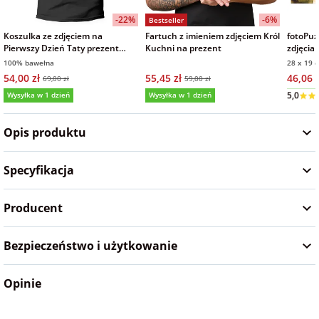
Fotoksiążki
-22%
-6%
Bestseller
Koszulka ze zdjęciem na
Fartuch z imieniem zdjęciem Król
fotoPuz
na Dzień
dla przyjaciółki
Pierwszy Dzień Taty prezent
Kuchni na prezent
zdjęcia
Chłopaka
Dodatki i
męska czarna
na Dzie
100% bawełna
28 x 19 
opakowania
54,00 zł
55,45 zł
46,06 z
69,00 zł
59,00 zł
dla przyjaciela
Wysyłka w 1 dzień
Wysyłka w 1 dzień
Wysyłka
na Dzień Kobiet
5,0
Opis produktu
na walentynki
Specyfikacja
na mikołajki
Producent
na prezent
świąteczny
Bezpieczeństwo i użytkowanie
Opinie
na Dzień Babci i
Dziadka