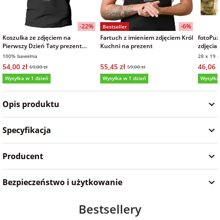
Fotoksiążki
-22%
-6%
Bestseller
na Dzień
dla przyjaciółki
Koszulka ze zdjęciem na
Fartuch z imieniem zdjęciem Król
fotoPuz
Chłopaka
Dodatki i
Pierwszy Dzień Taty prezent
Kuchni na prezent
zdjęcia
opakowania
męska czarna
na Dzie
100% bawełna
28 x 19 
dla przyjaciela
54,00 zł
55,45 zł
46,06 z
69,00 zł
59,00 zł
na Dzień Kobiet
Wysyłka w 1 dzień
Wysyłka w 1 dzień
Wysyłka
5,0
na walentynki
Opis produktu
na mikołajki
Specyfikacja
Producent
na prezent
świąteczny
Bezpieczeństwo i użytkowanie
na Dzień Babci i
Dziadka
Bestsellery