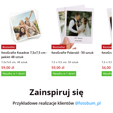
na Wielkanoc
na wieczór
panieński
na wieczór
Bestseller
Bestseller
Bestsell
kawalerski
fotoGrafie Kwadrat 7,5x7,5 cm -
fotoGrafie Polaroid - 50 sztuk
fotoGraf
pakiet 48 sztuk
7,5x7x5 cm, 48 sztuk
7,5 x 9,5 cm, 50 sztuk
7,5 x 9,5
59,00 zł
59,00 zł
34,00 z
Wysyłka w 1 dzień
Wysyłka w 1 dzień
Wysyłka
5,0
(36)
5,0
(152)
5,0
Zainspiruj się
Przykładowe realizacje klientów
@fotobum_pl