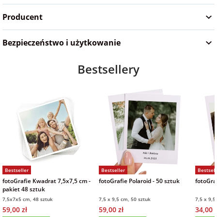
na Wielkanoc
Producent
Bezpieczeństwo i użytkowanie
na wieczór
panieński
Bestsellery
na wieczór
kawalerski
Bestseller
Bestseller
Bestsell
fotoGrafie Kwadrat 7,5x7,5 cm -
fotoGrafie Polaroid - 50 sztuk
fotoGraf
pakiet 48 sztuk
7,5x7x5 cm, 48 sztuk
7,5 x 9,5 cm, 50 sztuk
7,5 x 9,5
59,00 zł
59,00 zł
34,00 z