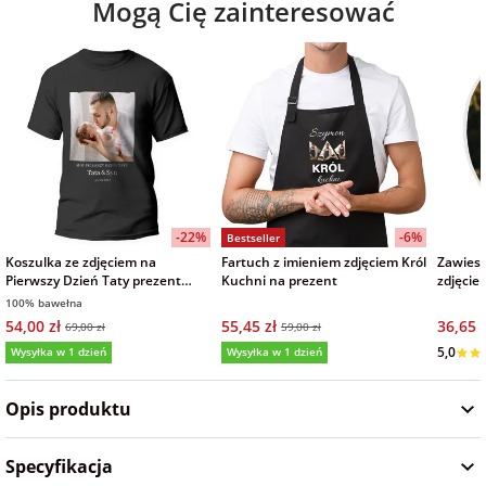
Mogą Cię zainteresować
Fotoksiążki
na Dzień
dla przyjaciółki
Chłopaka
Dodatki i
opakowania
dla przyjaciela
na Dzień Kobiet
na walentynki
-22%
-6%
Bestseller
Koszulka ze zdjęciem na
Fartuch z imieniem zdjęciem Król
Zawiesz
na mikołajki
Pierwszy Dzień Taty prezent
Kuchni na prezent
zdjęcie
męska czarna
100% bawełna
54,00 zł
55,45 zł
36,65 z
69,00 zł
59,00 zł
na prezent
Wysyłka w 1 dzień
Wysyłka w 1 dzień
Wysyłka
świąteczny
5,0
Opis produktu
na Dzień Babci i
Dziadka
Specyfikacja