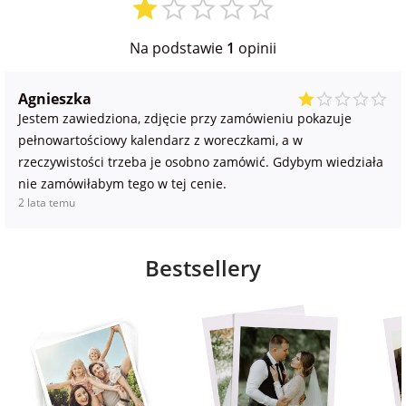
na Wielkanoc
Na podstawie
1
opinii
na wieczór
Agnieszka
panieński
Jestem zawiedziona, zdjęcie przy zamówieniu pokazuje
pełnowartościowy kalendarz z woreczkami, a w
na wieczór
rzeczywistości trzeba je osobno zamówić. Gdybym wiedziała
kawalerski
nie zamówiłabym tego w tej cenie.
2 lata temu
Bestsellery