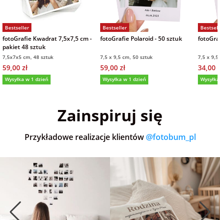
Bestseller
Bestseller
Bestsell
fotoGrafie Kwadrat 7,5x7,5 cm -
fotoGrafie Polaroid - 50 sztuk
fotoGraf
pakiet 48 sztuk
7,5x7x5 cm, 48 sztuk
7,5 x 9,5 cm, 50 sztuk
7,5 x 9,5
59,00 zł
59,00 zł
34,00 z
Wysyłka w 1 dzień
Wysyłka w 1 dzień
Wysyłka
5,0
(36)
5,0
(152)
5,0
Zainspiruj się
Przykładowe realizacje klientów
@fotobum_pl