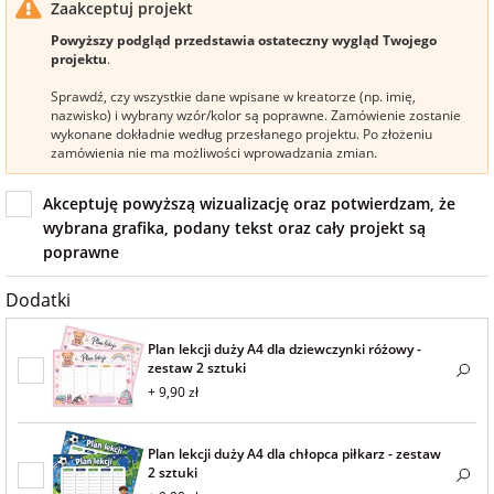
Zaakceptuj projekt
na Wielkanoc
Powyższy podgląd przedstawia ostateczny wygląd Twojego
projektu
.
Sprawdź, czy wszystkie dane wpisane w kreatorze (np. imię,
na wieczór
nazwisko) i wybrany wzór/kolor są poprawne. Zamówienie zostanie
panieński
wykonane dokładnie według przesłanego projektu. Po złożeniu
zamówienia nie ma możliwości wprowadzania zmian.
na wieczór
Akceptuję powyższą wizualizację oraz potwierdzam, że
kawalerski
wybrana grafika, podany tekst oraz cały projekt są
poprawne
Dodatki
Plan lekcji duży A4 dla dziewczynki różowy -
zestaw 2 sztuki
+ 9,90 zł
Plan lekcji duży A4 dla chłopca piłkarz - zestaw
2 sztuki