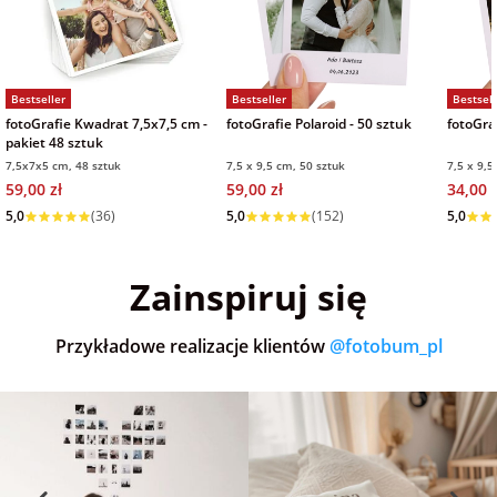
Bestseller
Bestseller
Bestsell
fotoGrafie Kwadrat 7,5x7,5 cm -
fotoGrafie Polaroid - 50 sztuk
fotoGraf
pakiet 48 sztuk
7,5x7x5 cm, 48 sztuk
7,5 x 9,5 cm, 50 sztuk
7,5 x 9,5
59,00 zł
59,00 zł
34,00 z
Wysyłka w 1 dzień
Wysyłka w 1 dzień
Wysyłka
5,0
(36)
5,0
(152)
5,0
Zainspiruj się
Przykładowe realizacje klientów
@fotobum_pl