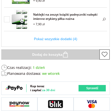
+ 9,90 zł
Naklejki na zeszyt książki podręczniki nalepki
imienne etykiety piłka nożna
+ 7,90 zł
Pokaż wszystkie dodatki (4)
Dodaj do koszyka
Czas realizacji:
1 dzień
Planowana dostawa:
we wtorek
Kup teraz
Sprawdź
i zapłać
za 30 dni