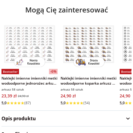
Mogą Cię zainteresować
-6%
Bestseller
Bestsell
Naklejki imienne imienniki metki
Naklejki imienne imienniki metki
Naklejk
wodoodporne jednorożec arkusz
wodoodporne koparka arkusz 58
wodoodp
58 sztuk
sztuk
sztuk
arkusz 58 sztuk
arkusz 58 sztuk
arkusz 5
23,39 zł
24,90 zł
24,90 z
24,90 zł
Wysyłka w 1 dzień
Wysyłka w 1 dzień
Wysyłka
5,0
(87)
5,0
(54)
5,0
Opis produktu