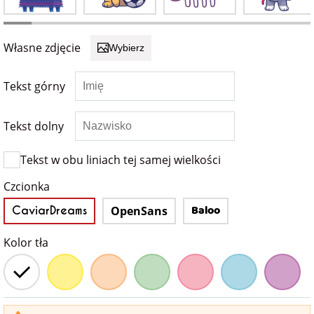
Fotoksiążki
na Dzień
dla przyjaciółki
Własne zdjęcie
Wybierz
Chłopaka
Dodatki i
opakowania
dla przyjaciela
Tekst górny
na Dzień Kobiet
Tekst dolny
na walentynki
Tekst w obu liniach tej samej wielkości
na mikołajki
Czcionka
Baloo
CaviarDreams
OpenSans
na prezent
świąteczny
Kolor tła
na Dzień Babci i
Dziadka