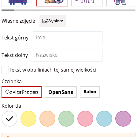
Fotoksiążki
na Dzień
dla przyjaciółki
Własne zdjęcie
Wybierz
Chłopaka
Dodatki i
opakowania
dla przyjaciela
Tekst górny
na Dzień Kobiet
Tekst dolny
na walentynki
Tekst w obu liniach tej samej wielkości
na mikołajki
Czcionka
Baloo
CaviarDreams
OpenSans
na prezent
świąteczny
Kolor tła
na Dzień Babci i
Dziadka