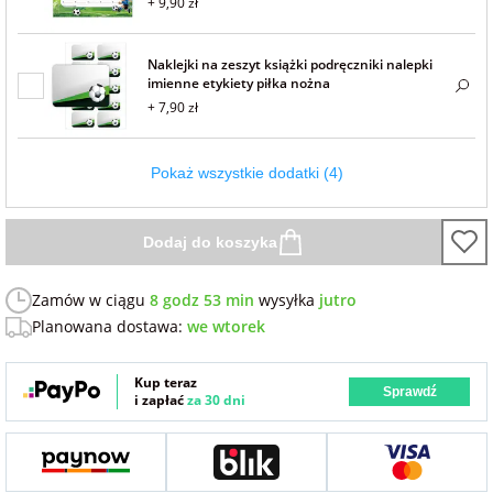
+ 9,90 zł
Naklejki na zeszyt książki podręczniki nalepki
imienne etykiety piłka nożna
+ 7,90 zł
Pokaż wszystkie dodatki (4)
Dodaj do koszyka
Zamów w ciągu
8 godz 53 min
wysyłka
jutro
Planowana dostawa:
we wtorek
Kup teraz
Sprawdź
i zapłać
za 30 dni