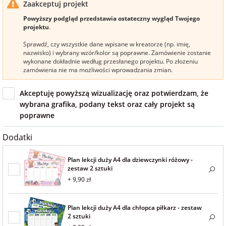
Zaakceptuj projekt
na Wielkanoc
Powyższy podgląd przedstawia ostateczny wygląd Twojego
projektu
.
Sprawdź, czy wszystkie dane wpisane w kreatorze (np. imię,
na wieczór
nazwisko) i wybrany wzór/kolor są poprawne. Zamówienie zostanie
panieński
wykonane dokładnie według przesłanego projektu. Po złożeniu
zamówienia nie ma możliwości wprowadzania zmian.
na wieczór
Akceptuję powyższą wizualizację oraz potwierdzam, że
kawalerski
wybrana grafika, podany tekst oraz cały projekt są
poprawne
Dodatki
Plan lekcji duży A4 dla dziewczynki różowy -
zestaw 2 sztuki
+ 9,90 zł
Plan lekcji duży A4 dla chłopca piłkarz - zestaw
2 sztuki