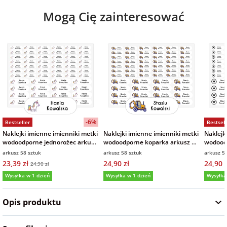
Mogą Cię zainteresować
-6%
Bestseller
Bestsell
Naklejki imienne imienniki metki
Naklejki imienne imienniki metki
Naklejk
wodoodporne jednorożec arkusz
wodoodporne koparka arkusz 58
wodoodp
58 sztuk
sztuk
sztuk
arkusz 58 sztuk
arkusz 58 sztuk
arkusz 5
23,39 zł
24,90 zł
24,90 z
24,90 zł
Wysyłka w 1 dzień
Wysyłka w 1 dzień
Wysyłka
5,0
(87)
5,0
(54)
5,0
Opis produktu