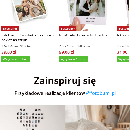
Bestseller
Bestseller
Bestsell
fotoGrafie Kwadrat 7,5x7,5 cm -
fotoGrafie Polaroid - 50 sztuk
fotoGraf
pakiet 48 sztuk
7,5x7x5 cm, 48 sztuk
7,5 x 9,5 cm, 50 sztuk
7,5 x 9,5
59,00 zł
59,00 zł
34,00 z
Wysyłka w 1 dzień
Wysyłka w 1 dzień
Wysyłka
5,0
(36)
5,0
(152)
5,0
Zainspiruj się
Przykładowe realizacje klientów
@fotobum_pl