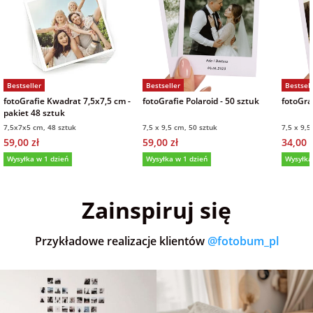
Bestseller
Bestseller
Bestsell
fotoGrafie Kwadrat 7,5x7,5 cm -
fotoGrafie Polaroid - 50 sztuk
fotoGraf
pakiet 48 sztuk
7,5x7x5 cm, 48 sztuk
7,5 x 9,5 cm, 50 sztuk
7,5 x 9,5
59,00 zł
59,00 zł
34,00 z
Wysyłka w 1 dzień
Wysyłka w 1 dzień
Wysyłka
5,0
(36)
5,0
(152)
5,0
Zainspiruj się
Przykładowe realizacje klientów
@fotobum_pl