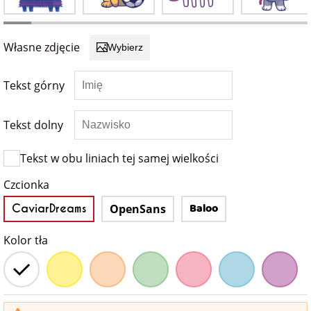
Fotoksiążki
na Dzień
dla przyjaciółki
Własne zdjęcie
Wybierz
Chłopaka
Dodatki i
opakowania
dla przyjaciela
Tekst górny
na Dzień Kobiet
Tekst dolny
na walentynki
Tekst w obu liniach tej samej wielkości
na mikołajki
Czcionka
Baloo
CaviarDreams
OpenSans
na prezent
świąteczny
Kolor tła
na Dzień Babci i
Dziadka