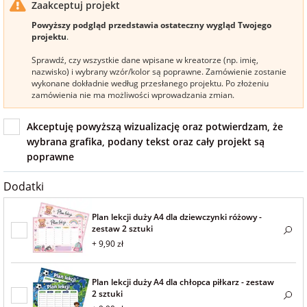
Zaakceptuj projekt
na Wielkanoc
Powyższy podgląd przedstawia ostateczny wygląd Twojego
projektu
.
Sprawdź, czy wszystkie dane wpisane w kreatorze (np. imię,
na wieczór
nazwisko) i wybrany wzór/kolor są poprawne. Zamówienie zostanie
panieński
wykonane dokładnie według przesłanego projektu. Po złożeniu
zamówienia nie ma możliwości wprowadzania zmian.
na wieczór
Akceptuję powyższą wizualizację oraz potwierdzam, że
kawalerski
wybrana grafika, podany tekst oraz cały projekt są
poprawne
Dodatki
Plan lekcji duży A4 dla dziewczynki różowy -
zestaw 2 sztuki
+ 9,90 zł
Plan lekcji duży A4 dla chłopca piłkarz - zestaw
2 sztuki