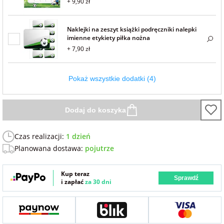
+ 9,90 zł
Naklejki na zeszyt książki podręczniki nalepki
imienne etykiety piłka nożna
+ 7,90 zł
Pokaż wszystkie dodatki (4)
Dodaj do koszyka
Czas realizacji:
1 dzień
Planowana dostawa:
pojutrze
Kup teraz
Sprawdź
i zapłać
za 30 dni