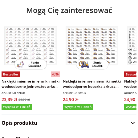
Mogą Cię zainteresować
-6%
Bestseller
Bestsell
Naklejki imienne imienniki metki
Naklejki imienne imienniki metki
Naklejk
wodoodporne jednorożec arkusz
wodoodporne koparka arkusz 58
wodoodp
58 sztuk
sztuk
sztuk
arkusz 58 sztuk
arkusz 58 sztuk
arkusz 5
23,39 zł
24,90 zł
24,90 z
24,90 zł
Wysyłka w 1 dzień
Wysyłka w 1 dzień
Wysyłka
5,0
(88)
5,0
(54)
5,0
Opis produktu