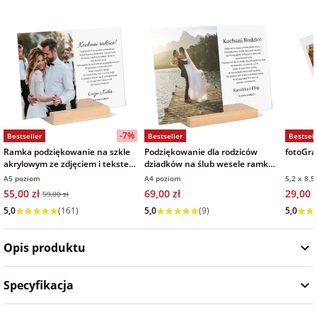
Fotoksiążki
na Dzień
dla przyjaciółki
Chłopaka
Dodatki i
opakowania
dla przyjaciela
na Dzień Kobiet
-7%
Bestseller
Bestseller
Bestsell
na walentynki
Ramka podziękowanie na szkle
Podziękowanie dla rodziców
fotoGraf
akrylowym ze zdjęciem i tekstem
dziadków na ślub wesele ramka
15x21 cm
zdjęcie na szkle akrylowym
A5 poziom
A4 poziom
5,2 x 8,5
na mikołajki
21x30 cm
55,00 zł
69,00 zł
29,00 z
59,00 zł
Wysyłka w 1 dzień
Wysyłka w 1 dzień
Wysyłka
5,0
(161)
5,0
(9)
5,0
na prezent
świąteczny
Opis produktu
na Dzień Babci i
Specyfikacja
Dziadka