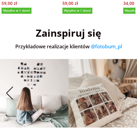
59,00 zł
59,00 zł
34,00 z
Wysyłka w 1 dzień
Wysyłka w 1 dzień
Wysyłka
5,0
(36)
5,0
(152)
5,0
Zainspiruj się
Przykładowe realizacje klientów
@fotobum_pl