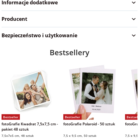
Informacje dodatkowe
na Wielkanoc
Producent
na wieczór
panieński
Bezpieczeństwo i użytkowanie
Bestsellery
na wieczór
kawalerski
Bestseller
Bestseller
Bestsell
fotoGrafie Kwadrat 7,5x7,5 cm -
fotoGrafie Polaroid - 50 sztuk
fotoGraf
pakiet 48 sztuk
7,5x7x5 cm, 48 sztuk
7,5 x 9,5 cm, 50 sztuk
7,5 x 9,5