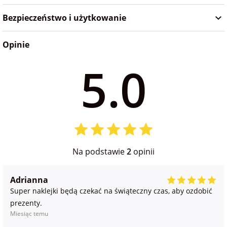
na Wielkanoc
Bezpieczeństwo i użytkowanie
Opinie
na wieczór
panieński
5.0
na wieczór
kawalerski
Na podstawie
2
opinii
Adrianna
Super naklejki będą czekać na świąteczny czas, aby ozdobić
prezenty.
Miesiąc temu