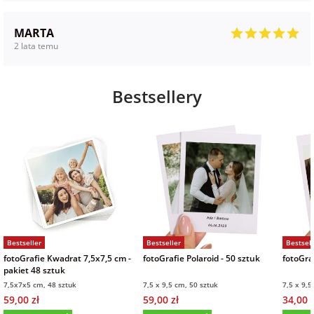
MARTA
2 lata temu
Bestsellery
Bestseller
Bestseller
Bestsell
fotoGrafie Kwadrat 7,5x7,5 cm -
fotoGrafie Polaroid - 50 sztuk
fotoGraf
pakiet 48 sztuk
7,5x7x5 cm, 48 sztuk
7,5 x 9,5 cm, 50 sztuk
7,5 x 9,5
59,00 zł
59,00 zł
34,00 z