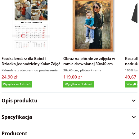
Fotoksiążki
na Dzień
dla przyjaciółki
Chłopaka
Dodatki i
opakowania
dla przyjaciela
na Dzień Kobiet
Fotokalendarz dla Babci i
Obraz na płótnie ze zdjęcia w
Koszulk
na walentynki
Dziadka Jednodzielny Kolaż Zdjęć
ramie drewnianej 30x40 cm
nadruk
Kalendarz z otworem do powieszenia
30x40 cm, płótno + rama
100% ba
24,90 zł
119,00 zł
49,67 z
na mikołajki
Wysyłka w 1 dzień
Wysyłka w 1 dzień
Wysyłka
5,0
(115)
5,0
(5)
4,9
na prezent
Opis produktu
świąteczny
Specyfikacja
na Dzień Babci i
Dziadka
Producent