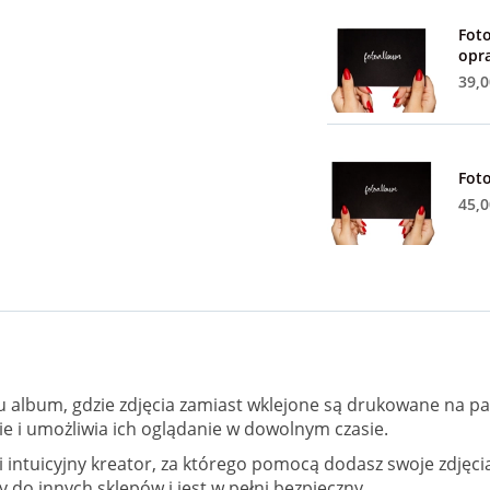
Foto
opr
39,0
Fot
45,0
 album, gdzie zdjęcia zamiast wklejone są drukowane na pap
ie i umożliwia ich oglądanie w dowolnym czasie.
 i intuicyjny kreator, za którego pomocą dodasz swoje zdję
do innych sklepów i jest w pełni bezpieczny.