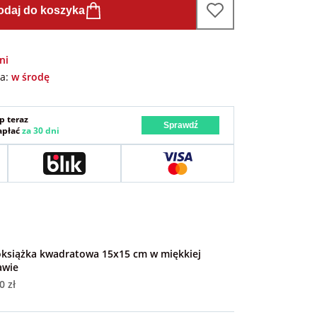
odaj do koszyka
ni
wa:
w środę
p teraz
Sprawdź
zapłać
za 30 dni
oksiążka kwadratowa 15x15 cm w miękkiej
awie
0 zł