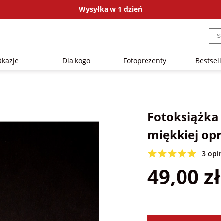
Wysyłka w 1 dzień
Okazje
Dla kogo
Fotoprezenty
Bestsel
Fotoksiążk
miękkiej op
3 opi
49,00 zł