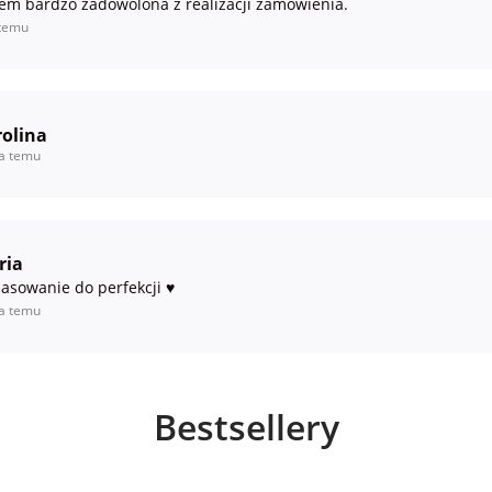
tem bardzo zadowolona z realizacji zamówienia.
temu
olina
ta temu
ria
asowanie do perfekcji ♥️
ta temu
Bestsellery