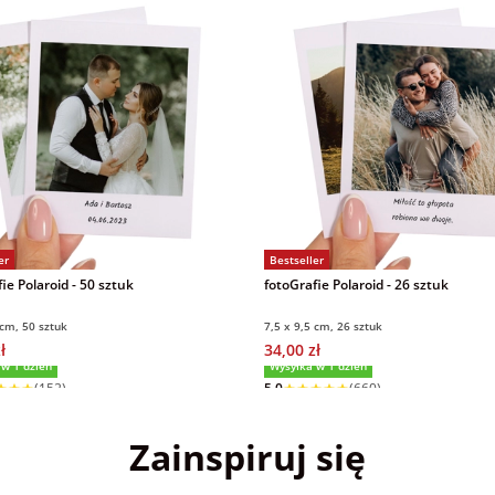
er
Bestseller
ie Polaroid - 50 sztuk
fotoGrafie Polaroid - 26 sztuk
 cm, 50 sztuk
7,5 x 9,5 cm, 26 sztuk
ł
34,00 zł
 w 1 dzień
Wysyłka w 1 dzień
(152)
5,0
(660)
Zainspiruj się