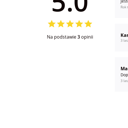
5.0
Jes
Rok 
Kar
Na podstawie
3
opinii
3 la
Ma
Dop
3 la