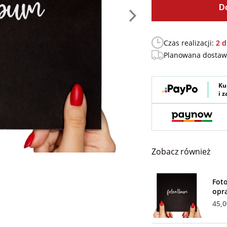
D
Czas realizacji:
2 d
Planowana dosta
Ku
i 
Zobacz również
Fot
opr
45,0