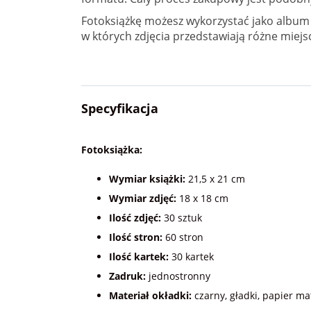
Fotoksiążkę możesz wykorzystać jako album 
w których zdjęcia przedstawiają różne miejs
Specyfikacja
Fotoksiążka:
Wymiar książki:
21,5 x 21 cm
Wymiar zdjęć:
18 x 18 cm
Ilość zdjęć:
30 sztuk
Ilość stron:
60 stron
Ilość kartek:
30 kartek
Zadruk:
jednostronny
Materiał okładki:
czarny, gładki, papier m