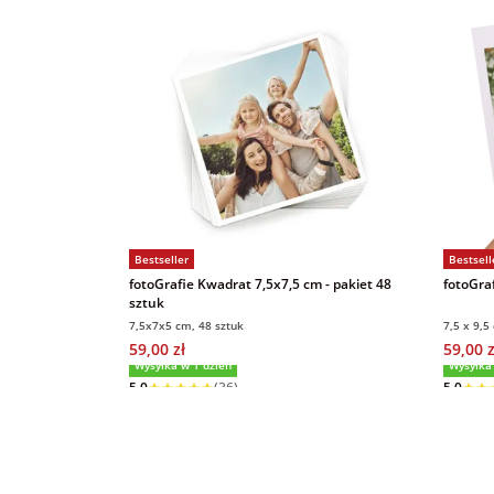
Bestseller
Bestsell
fotoGrafie Kwadrat 7,5x7,5 cm - pakiet 48
fotoGraf
sztuk
7,5x7x5 cm, 48 sztuk
7,5 x 9,5
59,00 zł
59,00 z
Wysyłka w 1 dzień
Wysyłka
5,0
(36)
5,0