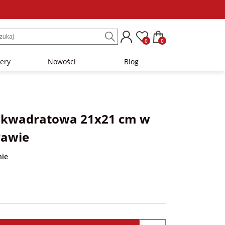
0
0
lery
Nowości
Blog
a kwadratowa 21x21 cm w
rawie
nie