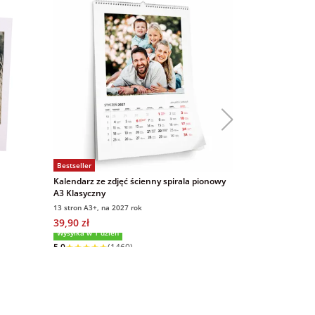
Bestseller
Bestseller
Kalendarz ze zdjęć ścienny spirala pionowy
Magnesy ze zd
A3 Klasyczny
9x6 cm 16 sztu
13 stron A3+, na 2027 rok
9x6 cm, 16 sztuk
39,90 zł
69,00 zł
5,0
(
Wysyłka w 1 dzień
5,0
(1469)