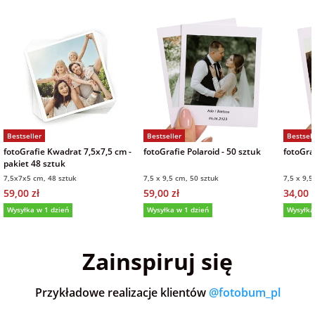
Bestseller
Bestseller
Bestsell
fotoGrafie Kwadrat 7,5x7,5 cm -
fotoGrafie Polaroid - 50 sztuk
fotoGraf
pakiet 48 sztuk
7,5x7x5 cm, 48 sztuk
7,5 x 9,5 cm, 50 sztuk
7,5 x 9,5
59,00 zł
59,00 zł
34,00 z
Wysyłka w 1 dzień
Wysyłka w 1 dzień
Wysyłka
5,0
(36)
5,0
(151)
5,0
Zainspiruj się
Przykładowe realizacje klientów
@fotobum_pl