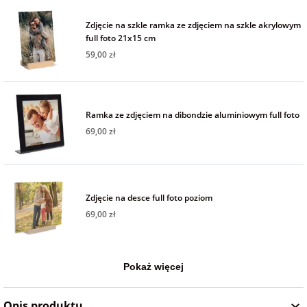
Fotoksiążki
Zdjęcie na szkle ramka ze zdjęciem na szkle akrylowym
full foto 21x15 cm
na Dzień
dla przyjaciółki
Chłopaka
Dodatki i
59,00 zł
opakowania
dla przyjaciela
na Dzień Kobiet
Ramka ze zdjęciem na dibondzie aluminiowym full foto
69,00 zł
na walentynki
na mikołajki
Zdjęcie na desce full foto poziom
69,00 zł
na prezent
świąteczny
Pokaż więcej
na Dzień Babci i
Dziadka
Opis produktu