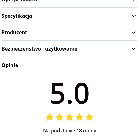
na Wielkanoc
Specyfikacja
na wieczór
Producent
panieński
Bezpieczeństwo i użytkowanie
na wieczór
kawalerski
Opinie
5.0
Na podstawie
18
opinii