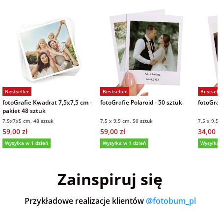
na Wielkanoc
na wieczór
panieński
na wieczór
Bestseller
Bestseller
Bestsell
kawalerski
fotoGrafie Kwadrat 7,5x7,5 cm -
fotoGrafie Polaroid - 50 sztuk
fotoGraf
pakiet 48 sztuk
7,5x7x5 cm, 48 sztuk
7,5 x 9,5 cm, 50 sztuk
7,5 x 9,5
59,00 zł
59,00 zł
34,00 z
Wysyłka w 1 dzień
Wysyłka w 1 dzień
Wysyłka
5,0
(36)
5,0
(151)
5,0
Zainspiruj się
Przykładowe realizacje klientów
@fotobum_pl