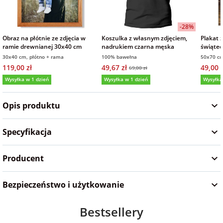
Fotoksiążki
-28%
na Dzień
dla przyjaciółki
Obraz na płótnie ze zdjęcia w
Koszulka z własnym zdjęciem,
Plakat 
Chłopaka
Dodatki i
ramie drewnianej 30x40 cm
nadrukiem czarna męska
świąte
opakowania
30x40 cm, płótno + rama
100% bawełna
50x70 cm
dla przyjaciela
119,00 zł
49,67 zł
49,00 z
69,00 zł
na Dzień Kobiet
Wysyłka w 1 dzień
Wysyłka w 1 dzień
Wysyłka
5,0
(5)
4,9
(13)
5,0
na walentynki
Opis produktu
na mikołajki
Specyfikacja
Producent
na prezent
świąteczny
Bezpieczeństwo i użytkowanie
na Dzień Babci i
Dziadka
Bestsellery