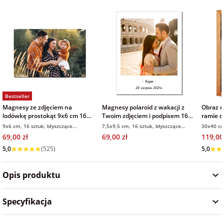
Fotoksiążki
na Dzień
dla przyjaciółki
Chłopaka
Dodatki i
opakowania
dla przyjaciela
na Dzień Kobiet
Bestseller
na walentynki
Magnesy ze zdjęciem na
Magnesy polaroid z wakacji z
Obraz n
lodówkę prostokąt 9x6 cm 16
Twoim zdjęciem i podpisem 16
ramie d
sztuk
sztuk
9x6 cm, 16 sztuk, błyszczące
7,5x9,5 cm, 16 sztuk, błyszczące
30x40 cm
na mikołajki
wykończenie
wykończenie
69,00 zł
69,00 zł
119,00
5,0
(525)
Wysyłka
na prezent
5,0
świąteczny
Opis produktu
na Dzień Babci i
Specyfikacja
Dziadka