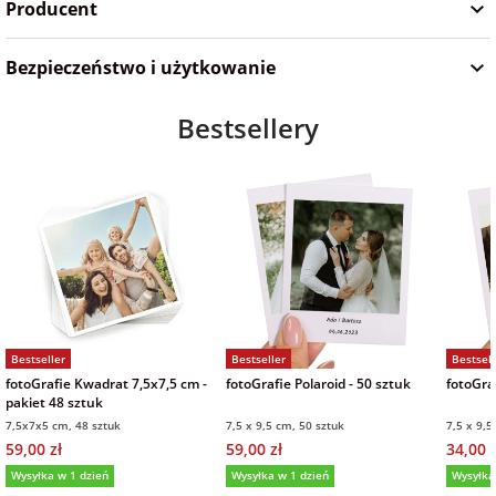
Producent
na Wielkanoc
Bezpieczeństwo i użytkowanie
na wieczór
Bestsellery
panieński
na wieczór
kawalerski
Bestseller
Bestseller
Bestsell
fotoGrafie Kwadrat 7,5x7,5 cm -
fotoGrafie Polaroid - 50 sztuk
fotoGraf
pakiet 48 sztuk
7,5x7x5 cm, 48 sztuk
7,5 x 9,5 cm, 50 sztuk
7,5 x 9,5
59,00 zł
59,00 zł
34,00 z
Wysyłka w 1 dzień
Wysyłka w 1 dzień
Wysyłka