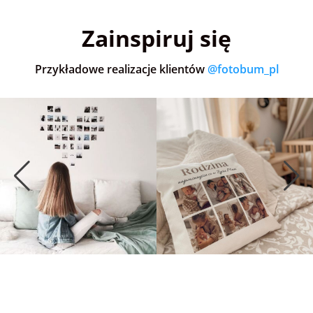
5,0
(36)
5,0
(152)
5,0
Zainspiruj się
Przykładowe realizacje klientów
@fotobum_pl