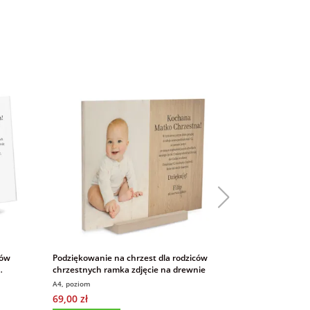
ców
Podziękowanie na chrzest dla rodziców
Podziękowanie 
chrzestnych ramka zdjęcie na drewnie
chrzestnych zd
A4, poziom
A4, pion
69,00 zł
69,00 zł