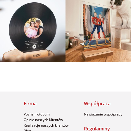
Firma
Współpraca
Poznaj Fotobum
Nawiązanie współpracy
Opinie naszych Klientów
Realizacje naszych klientów
Regulaminy
Blog