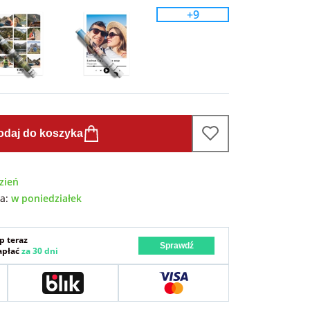
+9
odaj do koszyka
zień
wa:
w poniedziałek
p teraz
Sprawdź
zapłać
za 30 dni