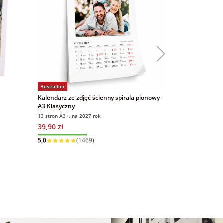
Bestseller
Bestseller
Kalendarz ze zdjęć ścienny spirala pionowy
Magnesy ze zd
A3 Klasyczny
9x6 cm 16 sztu
13 stron A3+, na 2027 rok
9x6 cm, 16 sztuk
39,90 zł
69,00 zł
5,0
(
Wysyłka w 1 dzień
5,0
(1469)