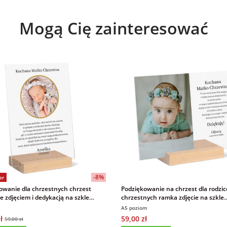
Mogą Cię zainteresować
-8%
er
owanie dla chrzestnych chrzest
Podziękowanie na chrzest dla rodzi
e zdjęciem i dedykacją na szkle
chrzestnych ramka zdjęcie na szkle
wym 15x21 cm
akrylowym 15x21 cm
A5 poziom
ł
59,00 zł
59,00 zł