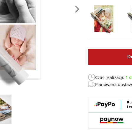
D
Czas realizacji:
1 d
Planowana dosta
Ku
i 