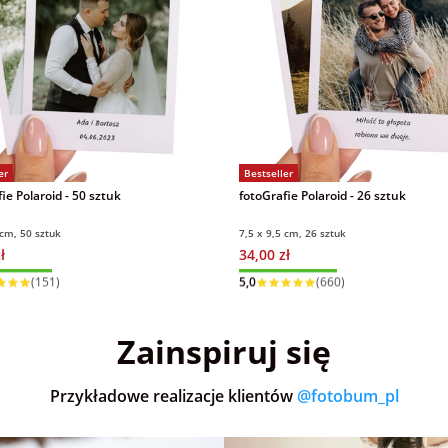
er
Bestseller
ie Polaroid - 50 sztuk
fotoGrafie Polaroid - 26 sztuk
 cm, 50 sztuk
7,5 x 9,5 cm, 26 sztuk
ł
34,00 zł
 w 1 dzień
Wysyłka w 1 dzień
(151)
5,0
(660)
Zainspiruj się
Przykładowe realizacje klientów
@fotobum_pl