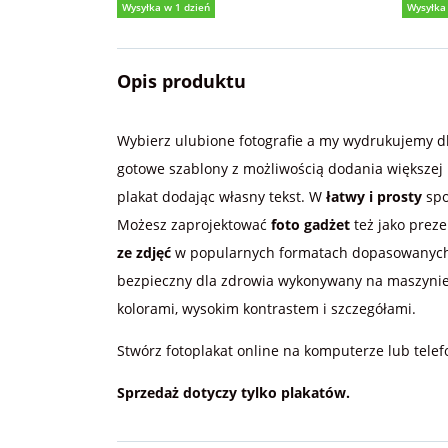
Wysyłka w 1 dzień
Wysyłka
5,0
(2)
5,0
Opis produktu
Wybierz ulubione fotografie a my wydrukujemy d
gotowe szablony z możliwością dodania większej il
plakat dodając własny tekst. W
łatwy i prosty
spo
Możesz zaprojektować
foto gadżet
też jako preze
ze zdjęć
w popularnych formatach dopasowany
bezpieczny dla zdrowia wykonywany na maszynie 
kolorami, wysokim kontrastem i szczegółami.
Stwórz fotoplakat online na komputerze lub telef
Sprzedaż dotyczy tylko plakatów.