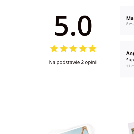
5.0
Ma
8 mi
An
Sup
Na podstawie
2
opinii
11 m