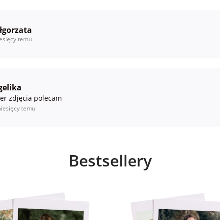
łgorzata
esięcy temu
gelika
er zdjęcia polecam
iesięcy temu
Bestsellery