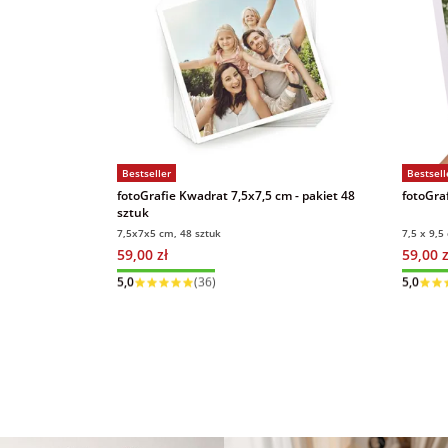
Bestseller
Bestsell
fotoGrafie Kwadrat 7,5x7,5 cm - pakiet 48
fotoGraf
sztuk
7,5x7x5 cm, 48 sztuk
7,5 x 9,5
59,00 zł
59,00 z
Wysyłka w 1 dzień
Wysyłka
5,0
(36)
5,0