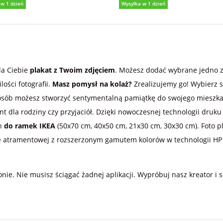
 w 1 dzień
Wysyłka w 1 dzień
(38)
5,0
(39)
la Ciebie
plakat z Twoim zdjęciem
. Możesz dodać wybrane jedno zd
ości fotografii.
Masz pomysł na kolaż?
Zrealizujemy go! Wybierz sz
sób możesz stworzyć sentymentalną pamiątkę do swojego mieszkani
nt dla rodziny czy przyjaciół. Dzięki nowoczesnej technologii dr
ch
do ramek IKEA
(50x70 cm, 40x50 cm, 21x30 cm, 30x30 cm). Foto p
atramentowej z rozszerzonym gamutem kolorów w technologii HP L
onie. Nie musisz ściągać żadnej aplikacji. Wypróbuj nasz kreator i 