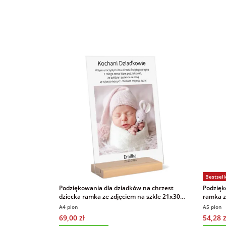
Bestsell
Podziękowania dla dziadków na chrzest
Podzięk
dziecka ramka ze zdjęciem na szkle 21x30
ramka z
cm
akrylo
A4 pion
A5 pion
69,00 zł
54,28 z