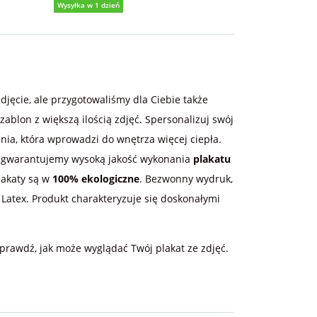
Wysyłka w 1 dzień
Wysyłka w 1 dzi
5,0
(12)
5,0
(5
jęcie, ale przygotowaliśmy dla Ciebie także
ablon z większą ilością zdjęć. Spersonalizuj swój
a, która wprowadzi do wnętrza więcej ciepła.
uku gwarantujemy wysoką jakość wykonania
plakatu
lakaty są w
100% ekologiczne
. Bezwonny wydruk,
atex. Produkt charakteryzuje się doskonałymi
sprawdź, jak może wyglądać Twój plakat ze zdjęć.