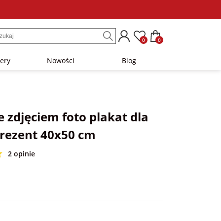
0
0
lery
Nowości
Blog
 zdjęciem foto plakat dla
prezent 40x50 cm
2 opinie