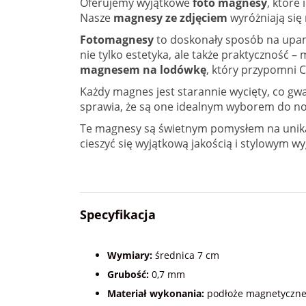
Oferujemy wyjątkowe
foto magnesy
, które
Nasze
magnesy ze zdjęciem
wyróżniają si
Fotomagnesy
to doskonały sposób na upami
nie tylko estetyka, ale także praktyczność 
magnesem na lodówkę
, który przypomni 
Każdy magnes jest starannie wycięty, co gw
sprawia, że są one idealnym wyborem do no
Te magnesy są świetnym pomysłem na unikal
cieszyć się wyjątkową jakością i stylowym wy
Specyfikacja
Wymiary:
średnica 7 cm
Grubość:
0,7 mm
Materiał wykonania:
podłoże magnetyczne z