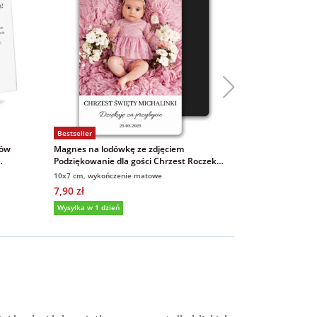
Bestseller
ców
Magnes na lodówkę ze zdjęciem
Podziękowanie 
Podziękowanie dla gości Chrzest Roczek
chrzestnych ra
7x10cm wykończenie matowe
10x7 cm, wykończenie matowe
A4, poziom
7,90 zł
69,00 zł
Wysyłka w 1 dzień
Wysyłka w 1 dzi
5,0
(27)
5,0
(