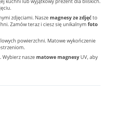
j kuchni lub wyjątkowy prezent dla bliskich.
ęciu.
nymi zdjęciami. Nasze
magnesy ze zdjęć
to
hni. Zamów teraz i ciesz się unikalnym
foto
etalowych powierzchni. Matowe wykończenie
estrzeniom.
. Wybierz nasze
matowe magnesy
UV, aby