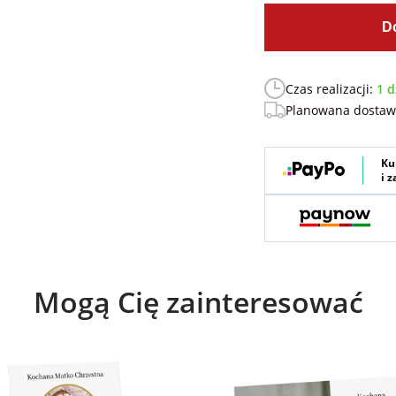
D
Czas realizacji:
1 d
Planowana dosta
Ku
i 
Mogą Cię zainteresować