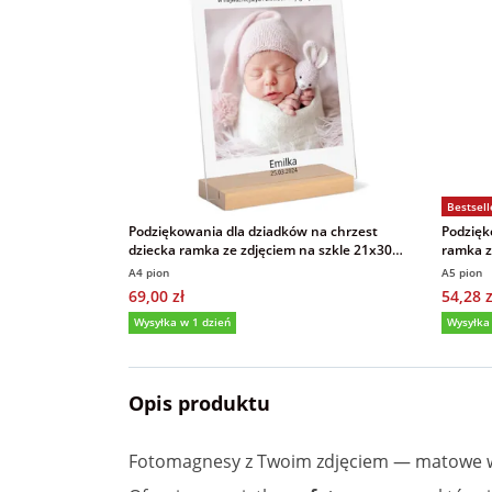
Bestsell
Podziękowania dla dziadków na chrzest
Podzięk
dziecka ramka ze zdjęciem na szkle 21x30
ramka z
cm
akrylo
A4 pion
A5 pion
69,00 zł
54,28 z
Wysyłka w 1 dzień
Wysyłka
5,0
(2)
5,0
Opis produktu
Fotomagnesy z Twoim zdjęciem — matowe wy