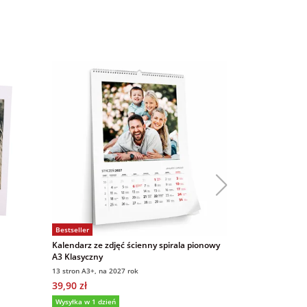
Bestseller
Bestseller
Kalendarz ze zdjęć ścienny spirala pionowy
Magnesy ze zd
A3 Klasyczny
9x6 cm 16 sztu
13 stron A3+, na 2027 rok
9x6 cm, 16 sztuk
39,90 zł
69,00 zł
5,0
(
Wysyłka w 1 dzień