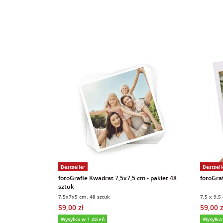
Bestseller
Bestsell
fotoGrafie Kwadrat 7,5x7,5 cm - pakiet 48
fotoGraf
sztuk
7,5x7x5 cm, 48 sztuk
7,5 x 9,5
59,00 zł
59,00 z
Wysyłka w 1 dzień
Wysyłka