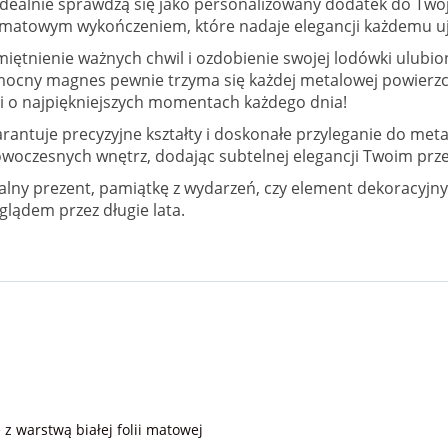
 idealnie sprawdzą się jako personalizowany dodatek do Twoje
ę matowym wykończeniem, które nadaje elegancji każdemu uj
ętnienie ważnych chwil i ozdobienie swojej lodówki ulubio
– mocny magnes pewnie trzyma się każdej metalowej powierzc
Ci o najpiękniejszych momentach każdego dnia!
arantuje precyzyjne kształty i doskonałe przyleganie do m
woczesnych wnętrz, dodając subtelnej elegancji Twoim prz
ny prezent, pamiątkę z wydarzeń, czy element dekoracyjny
glądem przez długie lata.
 warstwą białej folii matowej