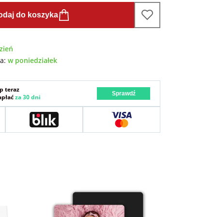
odaj do koszyka
zień
wa:
w poniedziałek
p teraz
Sprawdź
zapłać
za 30 dni