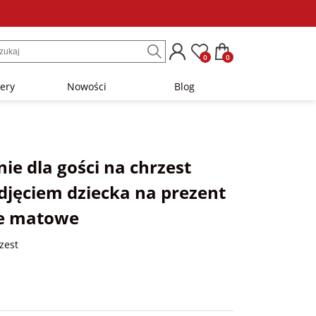
0
0
lery
Nowości
Blog
e dla gości na chrzest
djęciem dziecka na prezent
e matowe
zest