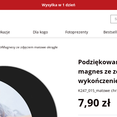
Wysyłka w 1 dzień
Okazje
Dla kogo
Fotoprezenty
Bestsel
e
Magnesy ze zdjęciem matowe okrągłe
Podziękowani
magnes ze z
wykończeni
K247_015_matowe chr
7,90 zł