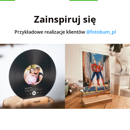
(151)
5,0
(660)
Zainspiruj się
Przykładowe realizacje klientów
@fotobum_pl