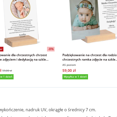
-8%
er
owanie dla chrzestnych chrzest
Podziękowanie na chrzest dla rodzi
e zdjęciem i dedykacją na szkle
chrzestnych ramka zdjęcie na szkle
wym 15x21 cm
akrylowym 15x21 cm
A5 poziom
ł
59,00 zł
59,00 zł
 w 1 dzień
Wysyłka w 1 dzień
(38)
5,0
(39)
kończenie, nadruk UV, okrągłe o średnicy 7 cm.