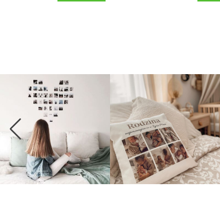
5,0
(36)
5,0