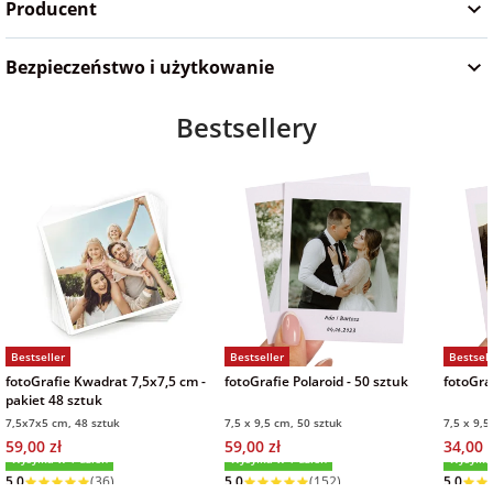
Producent
na Wielkanoc
Bezpieczeństwo i użytkowanie
na wieczór
Bestsellery
panieński
na wieczór
kawalerski
Bestseller
Bestseller
Bestsell
fotoGrafie Kwadrat 7,5x7,5 cm -
fotoGrafie Polaroid - 50 sztuk
fotoGraf
pakiet 48 sztuk
7,5x7x5 cm, 48 sztuk
7,5 x 9,5 cm, 50 sztuk
7,5 x 9,5
59,00 zł
59,00 zł
34,00 z
Wysyłka w 1 dzień
Wysyłka w 1 dzień
Wysyłka