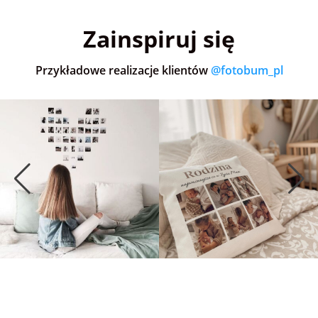
5,0
(36)
5,0
(152)
5,0
Zainspiruj się
Przykładowe realizacje klientów
@fotobum_pl