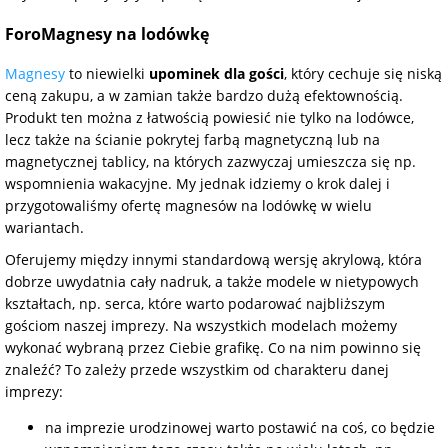
ForoMagnesy na lodówkę
Magnesy
to niewielki
upominek dla gości
, który cechuje się niską
ceną zakupu, a w zamian także bardzo dużą efektownością.
Produkt ten można z łatwością powiesić nie tylko na lodówce,
lecz także na ścianie pokrytej farbą magnetyczną lub na
magnetycznej tablicy, na których zazwyczaj umieszcza się np.
wspomnienia wakacyjne. My jednak idziemy o krok dalej i
przygotowaliśmy ofertę magnesów na lodówkę w wielu
wariantach.
Oferujemy między innymi standardową wersję akrylową, która
dobrze uwydatnia cały nadruk, a także modele w nietypowych
kształtach, np. serca, które warto podarować najbliższym
gościom naszej imprezy. Na wszystkich modelach możemy
wykonać wybraną przez Ciebie grafikę. Co na nim powinno się
znaleźć? To zależy przede wszystkim od charakteru danej
imprezy:
na imprezie urodzinowej warto postawić na coś, co będzie