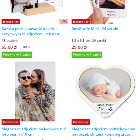
na 40 urodziny
personalizowane
dla nauczyciela
na 50 urodziny
Torby
-7%
Bestseller
Bestseller
personalizowane
Ramka podziękowanie na szkle
fotoGrafie Mini - 24 sztuki
dla miłośników
akrylowym ze zdjęciem i tekstem
15x21 cm
na wesele
kotów
A5 poziom
5,2 x 8,5 cm, 24 sztuki
Poduszki ze
55,00 zł
29,00 zł
59,00 zł
zdjęciem
Wysyłka w 1 dzień
Wysyłka w 1 dzień
na rocznicę
dla miłośników
ślubu
psów
Fotografie
na rozpoczęcie
dla brata
szkoły
Naklejki i
naprasowanki
dla siostry
imienne
na zakończenie
szkoły
dla chłopaka
Bombki ze
Bestseller
Bestseller
zdjęciem
Magnes ze zdjęciem na lodówkę full
Magnes ze zdjęciem podziękowania
na pamiątkę z
foto pion 7x10 cm
na roczek chrzest komunię złota
wakacji
dla dziewczyny
ramka