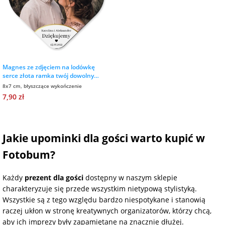
na Wielkanoc
na wieczór
panieński
Magnes ze zdjęciem na lodówkę
serce złota ramka twój dowolny
tekst
na wieczór
8x7 cm, błyszczące wykończenie
kawalerski
7,90 zł
Jakie upominki dla gości warto kupić w
Fotobum?
Każdy
prezent dla gości
dostępny w naszym sklepie
charakteryzuje się przede wszystkim nietypową stylistyką.
Wszystkie są z tego względu bardzo niespotykane i stanowią
raczej ukłon w stronę kreatywnych organizatorów, którzy chcą,
aby ich imprezy były zapamiętane na znacznie dłużej.