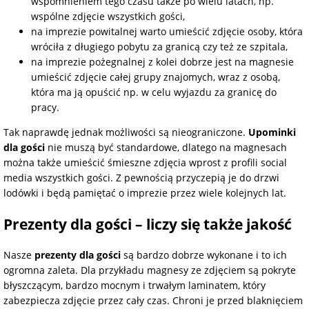
wspomnieniem tego czasu także po wielu latach, np.
wspólne zdjęcie wszystkich gości,
na imprezie powitalnej warto umieścić zdjęcie osoby, która
wróciła z długiego pobytu za granicą czy też ze szpitala,
na imprezie pożegnalnej z kolei dobrze jest na magnesie
umieścić zdjęcie całej grupy znajomych, wraz z osobą,
która ma ją opuścić np. w celu wyjazdu za granicę do
pracy.
Tak naprawdę jednak możliwości są nieograniczone.
Upominki
dla gości
nie muszą być standardowe, dlatego na magnesach
można także umieścić śmieszne zdjęcia wprost z profili social
media wszystkich gości. Z pewnością przyczepią je do drzwi
lodówki i będą pamiętać o imprezie przez wiele kolejnych lat.
Prezenty dla gości – liczy się także jakość
Nasze
prezenty dla gości
są bardzo dobrze wykonane i to ich
ogromna zaleta. Dla przykładu magnesy ze zdjęciem są pokryte
błyszczącym, bardzo mocnym i trwałym laminatem, który
zabezpiecza zdjęcie przez cały czas. Chroni je przed blaknięciem