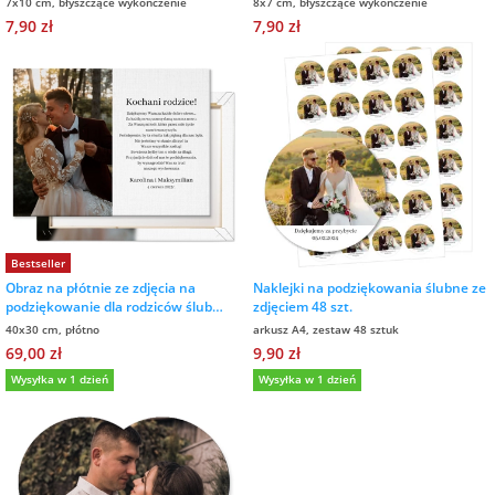
7x10 cm, błyszczące wykończenie
8x7 cm, błyszczące wykończenie
Fotoksiążki
7,90 zł
7,90 zł
na Dzień
dla przyjaciółki
Chłopaka
Dodatki i
opakowania
dla przyjaciela
na Dzień Kobiet
na walentynki
Bestseller
na mikołajki
Obraz na płótnie ze zdjęcia na
Naklejki na podziękowania ślubne ze
podziękowanie dla rodziców ślub
zdjęciem 48 szt.
wesele 40x30 cm
40x30 cm, płótno
arkusz A4, zestaw 48 sztuk
na prezent
69,00 zł
9,90 zł
świąteczny
Wysyłka w 1 dzień
Wysyłka w 1 dzień
na Dzień Babci i
Dziadka