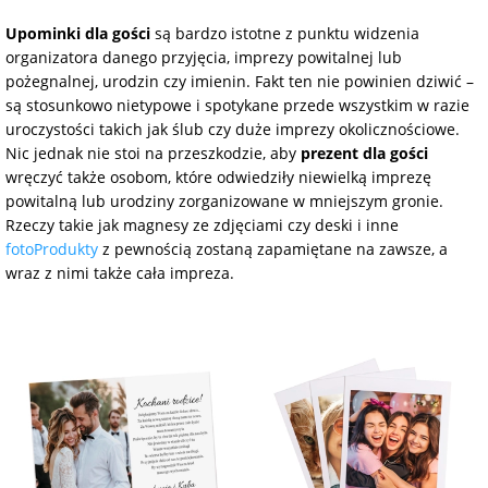
na Dzień Mamy
dla 30-latka
Kupony na
Upominki dla gości
są bardzo istotne z punktu widzenia
Zawieszki do
walentynki
organizatora danego przyjęcia, imprezy powitalnej lub
samochodu ze
FotoKalendarze
pożegnalnej, urodzin czy imienin. Fakt ten nie powinien dziwić –
na Dzień
dla 40-latka
zdjęciem
drewniane
Dziecka
Naklejki
są stosunkowo nietypowe i spotykane przede wszystkim w razie
uroczystości takich jak ślub czy duże imprezy okolicznościowe.
dla mamy
Personalizowane
FotoKalendarze
Nic jednak nie stoi na przeszkodzie, aby
prezent dla gości
na Dzień Ojca
gry ze zdjęciem
magnetyczne
Listwy do plakatów
wręczyć także osobom, które odwiedziły niewielką imprezę
powitalną lub urodziny zorganizowane w mniejszym gronie.
dla taty
Rzeczy takie jak magnesy ze zdjęciami czy deski i inne
na urodziny
Plakaty ze zdjęć
FotoKalendarze
Opakowania
fotoProdukty
z pewnością zostaną zapamiętane na zawsze, a
adwentowe
prezentowe
wraz z nimi także cała impreza.
dla babci
na roczek
Kubki
personalizowane
Woreczki z organzy
dla dziadka
na 18 urodziny
Koszulki
Koperty
dla dziecka
personalizowane
na 30 urodziny
Inne
dla ucznia
Fartuchy