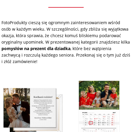
na Dzień Mamy
dla 30-latka
Kupony na
Zawieszki do
walentynki
samochodu ze
FotoKalendarze
na Dzień
dla 40-latka
zdjęciem
drewniane
FotoProdukty cieszą się ogromnym zainteresowaniem wśród
Dziecka
Naklejki
osób w każdym wieku. W szczególności, gdy zbliża się wyjątkowa
okazja, która sprawia, że chcesz komuś bliskiemu podarować
dla mamy
Personalizowane
FotoKalendarze
oryginalny upominek. W prezentowanej kategorii znajdziesz kilka
na Dzień Ojca
gry ze zdjęciem
magnetyczne
Listwy do plakatów
pomysłów na prezent dla dziadka
, które bez wątpienia
zachwycą i rozczulą każdego seniora. Przekonaj się o tym już dziś
dla taty
i złóż zamówienie!
na urodziny
Plakaty ze zdjęć
FotoKalendarze
Opakowania
adwentowe
prezentowe
dla babci
na roczek
Kubki
personalizowane
Woreczki z organzy
dla dziadka
na 18 urodziny
Koszulki
Koperty
dla dziecka
personalizowane
na 30 urodziny
Inne
dla ucznia
Fartuchy