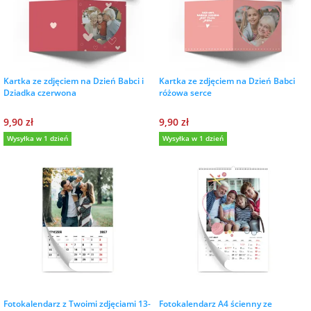
na Wielkanoc
na wieczór
panieński
Kartka ze zdjęciem na Dzień Babci i
Kartka ze zdjęciem na Dzień Babci
Dziadka czerwona
różowa serce
na wieczór
9,90 zł
9,90 zł
kawalerski
Wysyłka w 1 dzień
Wysyłka w 1 dzień
Fotokalendarz z Twoimi zdjęciami 13-
Fotokalendarz A4 ścienny ze