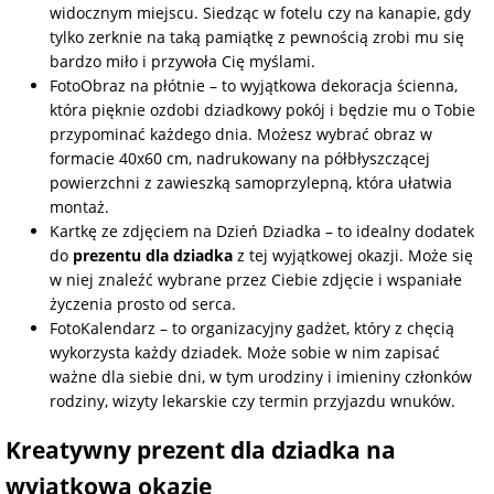
widocznym miejscu. Siedząc w fotelu czy na kanapie, gdy
tylko zerknie na taką pamiątkę z pewnością zrobi mu się
bardzo miło i przywoła Cię myślami.
FotoObraz na płótnie – to wyjątkowa dekoracja ścienna,
która pięknie ozdobi dziadkowy pokój i będzie mu o Tobie
przypominać każdego dnia. Możesz wybrać obraz w
formacie 40x60 cm, nadrukowany na półbłyszczącej
powierzchni z zawieszką samoprzylepną, która ułatwia
montaż.
Kartkę ze zdjęciem na Dzień Dziadka – to idealny dodatek
do
prezentu dla dziadka
z tej wyjątkowej okazji. Może się
w niej znaleźć wybrane przez Ciebie zdjęcie i wspaniałe
życzenia prosto od serca.
FotoKalendarz – to organizacyjny gadżet, który z chęcią
wykorzysta każdy dziadek. Może sobie w nim zapisać
ważne dla siebie dni, w tym urodziny i imieniny członków
rodziny, wizyty lekarskie czy termin przyjazdu wnuków.
Kreatywny prezent dla dziadka na
wyjątkową okazję