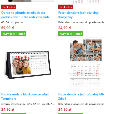
na 40 urodziny
personalizowane
Bestseller
Bestseller
dla nauczyciela
Obraz na płótnie ze zdjęcia na
Fotokalendarz Jednodzielny
na 50 urodziny
Torby
podziękowanie dla rodziców ślub
Klasyczny
wesele 40x30 cm
personalizowane
40x30 cm, płótno
Kalendarz z otworem do powieszenia
dla miłośników
69,00 zł
24,90 zł
na wesele
kotów
Wysyłka w 1 dzień
Wysyłka w 1 dzień
Poduszki ze
zdjęciem
na rocznicę
dla miłośników
ślubu
psów
Fotografie
na rozpoczęcie
dla brata
szkoły
Naklejki i
naprasowanki
dla siostry
imienne
na zakończenie
szkoły
FotoKalendarz biurkowy ze zdjęć
Fotokalendarz Jednodzielny Mix
dla chłopaka
Bombki ze
Terminarz
Zdjęć
zdjęciem
wydruk dwustronny, 22 x 12 cm, na 2027
Kalendarz z otworem do powieszenia
rok
na pamiątkę z
24,90 zł
24,90 zł
wakacji
dla dziewczyny