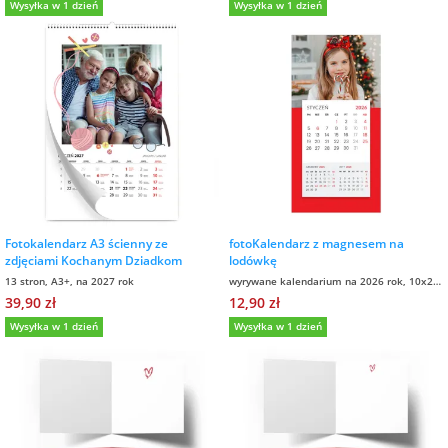
Wysyłka w 1 dzień
Wysyłka w 1 dzień
Fotoksiążki
na Dzień
dla przyjaciółki
Chłopaka
Dodatki i
opakowania
dla przyjaciela
na Dzień Kobiet
na walentynki
Fotokalendarz A3 ścienny ze
fotoKalendarz z magnesem na
na mikołajki
zdjęciami Kochanym Dziadkom
lodówkę
13 stron, A3+, na 2027 rok
wyrywane kalendarium na 2026 rok, 10x20
cm
39,90 zł
12,90 zł
na prezent
Wysyłka w 1 dzień
Wysyłka w 1 dzień
świąteczny
na Dzień Babci i
Dziadka