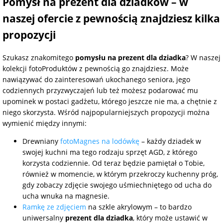
Pomysł na prezent dla dziadków – w
naszej ofercie z pewnością znajdziesz kilka
propozycji
Szukasz znakomitego
pomysłu na prezent dla dziadka
? W naszej
kolekcji fotoProduktów z pewnością go znajdziesz. Może
nawiązywać do zainteresowań ukochanego seniora, jego
codziennych przyzwyczajeń lub też możesz podarować mu
upominek w postaci gadżetu, którego jeszcze nie ma, a chętnie z
niego skorzysta. Wśród najpopularniejszych propozycji można
wymienić między innymi:
Drewniany
fotoMagnes na lodówkę
– każdy dziadek w
swojej kuchni ma tego rodzaju sprzęt AGD, z którego
korzysta codziennie. Od teraz będzie pamiętał o Tobie,
również w momencie, w którym przekroczy kuchenny próg,
gdy zobaczy zdjęcie swojego uśmiechniętego od ucha do
ucha wnuka na magnesie.
Ramkę ze zdjęciem
na szkle akrylowym – to bardzo
uniwersalny
prezent dla dziadka
, który może ustawić w