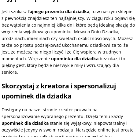
Jeśli szukasz
fajnego prezentu dla dziadka
, to w naszym sklepie
z pewnością znajdziesz ten najfajniejszy. W ciągu roku pojawi się
bez wątpienia co najmniej kilka dni, które będą idealną okazją do
wręczenia wyjątkowego upominku. Mowa o Dniu Dziadka,
urodzinach, imieninach czy świętach okolicznościowych. Możesz
także po prostu podziękować ukochanemu dziadkowi za to, że
jest, że możesz na niego liczyć i że Cię wspiera w trudnych
momentach. Wręczenie
upominku dla dziadka
bez okazji to
piękny gest, który będzie niezwykle miły i wzruszający dla
seniora.
Skorzystaj z kreatora i spersonalizuj
upominek dla dziadka
Dostępny na naszej stronie kreator pozwala na
spersonalizowanie wybranego prezentu. Dzięki temu każdy
upominek dla dziadka
stanie się wyjątkowy, niepowtarzalny i
oczywiście jedyny w swoim rodzaju. Narzędzie online jest proste
w obsłudze, a z wszelkich opcji możesz skorzystać bez