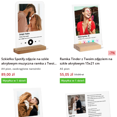
-7%
Szkiełko Spotify zdjęcie na szkle
Ramka Tinder z Twoim zdjęciem na
akrylowym muzyczna ramka z Twoim
szkle akrylowym 15x21 cm
zdjęciem A4
A4 pion, zaokrąglone narożniki
A5 pion
89,00 zł
55,05 zł
59,00 zł
Wysyłka w 1 dzień
Wysyłka w 1 dzień