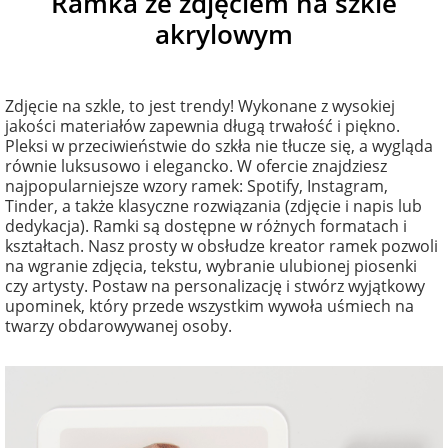
Ramka ze zdjęciem na szkle
na Dzień Mamy
dla 30-latka
Kupony na
akrylowym
Zawieszki do
walentynki
samochodu ze
FotoKalendarze
na Dzień
dla 40-latka
zdjęciem
drewniane
Dziecka
Naklejki
Zdjęcie na szkle, to jest trendy! Wykonane z wysokiej
jakości materiałów zapewnia długą trwałość i piękno.
dla mamy
Personalizowane
FotoKalendarze
Pleksi w przeciwieństwie do szkła nie tłucze się, a wygląda
na Dzień Ojca
gry ze zdjęciem
magnetyczne
Listwy do plakatów
równie luksusowo i elegancko. W ofercie znajdziesz
najpopularniejsze wzory ramek: Spotify, Instagram,
dla taty
Tinder, a także klasyczne rozwiązania (zdjęcie i napis lub
na urodziny
Plakaty ze zdjęć
FotoKalendarze
Opakowania
dedykacja). Ramki są dostępne w różnych formatach i
adwentowe
prezentowe
kształtach. Nasz prosty w obsłudze kreator ramek pozwoli
dla babci
na wgranie zdjęcia, tekstu, wybranie ulubionej piosenki
na roczek
Kubki
czy artysty. Postaw na personalizację i stwórz wyjątkowy
personalizowane
Woreczki z organzy
upominek, który przede wszystkim wywoła uśmiech na
dla dziadka
twarzy obdarowywanej osoby.
na 18 urodziny
Koszulki
Koperty
dla dziecka
personalizowane
na 30 urodziny
Inne
dla ucznia
Fartuchy