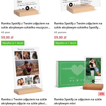
Ramka Spotify z Twoim zdjęciem na
Ramka Spotify z Twoim zdjęciem na
szkle akrylowym szkiełko muzyczne
szkle akrylowym szkiełko Spotify
Twoja piosenka 15x21 cm
Twoja piosenka 15x21 cm
A5 pion
A5 poziom
59,00 zł
59,00 zł
Wysyłka w 1 dzień
Wysyłka w 1 dzień
-6%
Ramka z Twoim zdjęciem na szkle
Ramka Spotify ze zdjęciem na szkle
akrylowym zdjęcie na szkle plexi
akrylowym mini