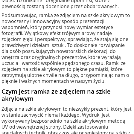
Matki. To unikalne i oryginalne upominki, które z
pewnością zostaną docenione przez obdarowanych.
Podsumowując, ramka ze zdjęciem na szkle akrylowym to
nowoczesny i innowacyjny sposób prezentacji
wspomnień, który przynosi nowy wymiar estetyce
fotografii. Wyjątkowy efekt trójwymiarowy nadaje
zdjęciom głębi i perspektywy, sprawiając, że stają się one
prawdziwymi dziełami sztuki. To doskonałe rozwiązanie
dla osób poszukujących nowatorskich dekoracji do
wnętrza oraz oryginalnych prezentów, które wyrażają
uczucia i wartość wspólnie spędzonego czasu. Ramki ze
zdjęciem na szkle akrylowym to piękne pamiątki, które
zatrzymują ulotne chwile na długo, przypominając nam o
pięknie i ważnych momentach w naszym życiu.
Czym jest ramka ze zdjęciem na szkle
akrylowym
Zdjęcia na szkle akrylowym to niezwykły prezent, który jest
w stanie zachwycić niemal każdego. Wydruk jest
wykonywany bezpośrednio na szkle akrylowym metodą
UV od wewnętrznej strony. Dzięki zastosowaniu
specjalnych technik, obraz zostaje przeniesiony na szkło z