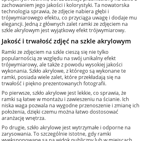
zachowaniem jego jakości i kolorystyki. Ta nowatorska
technologia sprawia, że zdjęcie nabiera głębi i
trójwymiarowego efektu, co przyciąga uwagę i dodaje mu
elegancji. Jedną z głównych zalet ramki ze zdjęciem na
szkle akrylowym jest wyjątkowy efekt trójwymiarowy.
Jakość i trwałość zdjęć na szkle akrylowym
Ramki ze zdjęciem na szkle cieszą się nie tylko
popularnością ze względu na swój unikalny efekt
trójwymiarowy, ale także z powodu wysokiej jakości
wykonania. Szkło akrylowe, z którego są wykonane te
ramki, posiada wiele zalet, które przekładają się na
trwałość i piękno prezentowanych fotografii.
Po pierwsze, szkło akrylowe jest lekkie, co sprawia, że
ramki są łatwe w montażu i zawieszeniu na ścianie. Ich
niska waga pozwala na wygodne przenoszenie i zmianę ich
położenia, dzięki czemu można łatwo dostosować
aranżację wnętrza.
Po drugie, szkło akrylowe jest wytrzymałe i odporne na
zarysowania. To szczególnie istotne, gdy ramki
wyeksponowane są na widok publiczny lub w miejscach,