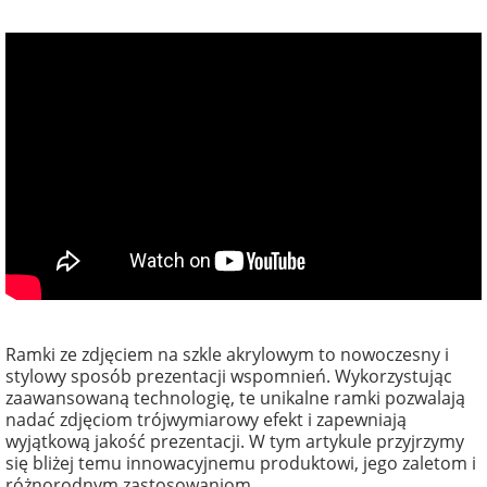
Ramki ze zdjęciem na szkle akrylowym to nowoczesny i
stylowy sposób prezentacji wspomnień. Wykorzystując
zaawansowaną technologię, te unikalne ramki pozwalają
nadać zdjęciom trójwymiarowy efekt i zapewniają
wyjątkową jakość prezentacji. W tym artykule przyjrzymy
się bliżej temu innowacyjnemu produktowi, jego zaletom i
różnorodnym zastosowaniom.