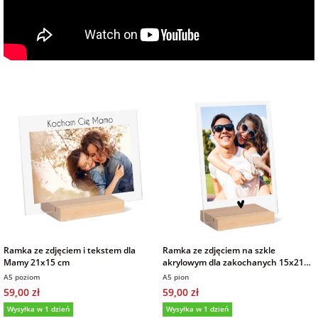
Ramka ze zdjęciem i tekstem dla
Ramka ze zdjęciem na szkle
Mamy 21x15 cm
akrylowym dla zakochanych 15x21
cm
A5 poziom
A5 pion
59,00 zł
59,00 zł
Wysyłka w 1 dzień
Wysyłka w 1 dzień