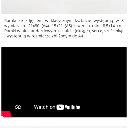
Ramki ze zdjęciem w klasycznym kształcie występują w 3
wymiarach: 21x30 (A4), 15x21 (A5) i wersja mini 8,5x14 cm.
Ramki w niestandardowym kształcie (okrągła, serce, sześciokąt
) występują w rozmiarze zbliżonym do A4.