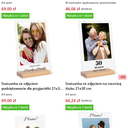
kolaż 7 zdjęć A4
A4 pion
W zestawie opakowanie prezentowe
69,00 zł
46,06 zł
49,00 zł
Wysyłka w 1 dzień
Wysyłka w 1 dzień
-4%
Statuetka ze zdjęciem
Statuetka ze zdjęciem na rocznicę
podziękowanie dla przyjaciółki 21x30
ślubu 21x30 cm
cm
A4 pion
A4 pion
69,00 zł
66,24 zł
69,00 zł
Wysyłka w 1 dzień
Wysyłka w 1 dzień