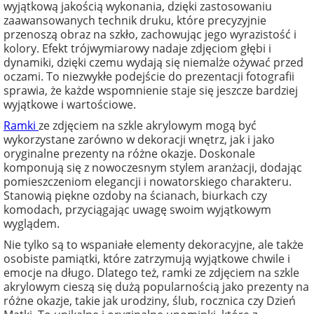
wyjątkową jakością wykonania, dzięki zastosowaniu
zaawansowanych technik druku, które precyzyjnie
przenoszą obraz na szkło, zachowując jego wyrazistość i
kolory. Efekt trójwymiarowy nadaje zdjęciom głębi i
dynamiki, dzięki czemu wydają się niemalże ożywać przed
oczami. To niezwykłe podejście do prezentacji fotografii
sprawia, że każde wspomnienie staje się jeszcze bardziej
wyjątkowe i wartościowe.
Ramki
ze zdjęciem na szkle akrylowym mogą być
wykorzystane zarówno w dekoracji wnętrz, jak i jako
oryginalne prezenty na różne okazje. Doskonale
komponują się z nowoczesnym stylem aranżacji, dodając
pomieszczeniom elegancji i nowatorskiego charakteru.
Stanowią piękne ozdoby na ścianach, biurkach czy
komodach, przyciągając uwagę swoim wyjątkowym
wyglądem.
Nie tylko są to wspaniałe elementy dekoracyjne, ale także
osobiste pamiątki, które zatrzymują wyjątkowe chwile i
emocje na długo. Dlatego też, ramki ze zdjęciem na szkle
akrylowym cieszą się dużą popularnością jako prezenty na
różne okazje, takie jak urodziny, ślub, rocznica czy Dzień