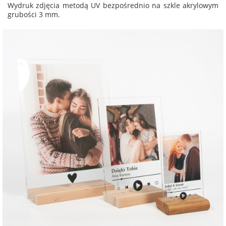
Wydruk zdjęcia metodą UV bezpośrednio na szkle akrylowym
grubości 3 mm.
na Wielkanoc
na wieczór
panieński
na wieczór
kawalerski