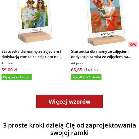
-5%
Statuetka dla mamy ze zdjęciem i
Statuetka dla mamy ze zdjęciem i
dedykacją ramka ze zdjęciem na
dedykacją ramka ze zdjęciem na
podziękowanie 15x21 cm
podziękowanie 21x30 cm
A5 pion
A4 pion
59,00 zł
65,65 zł
69,00 zł
Wysyłka w 1 dzień
Wysyłka w 1 dzień
Więcej wzorów
3 proste kroki dzielą Cię od zaprojektowania
swojej ramki