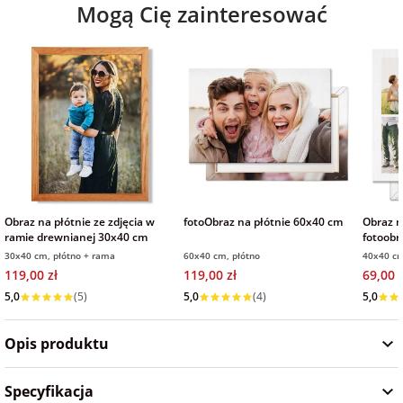
Mogą Cię zainteresować
na Wielkanoc
na wieczór
panieński
na wieczór
kawalerski
Obraz na płótnie ze zdjęcia w
fotoObraz na płótnie 60x40 cm
Obraz n
ramie drewnianej 30x40 cm
fotoobr
30x40 cm, płótno + rama
60x40 cm, płótno
40x40 cm
119,00 zł
119,00 zł
69,00 z
Wysyłka w 1 dzień
Wysyłka w 1 dzień
Wysyłka
5,0
(5)
5,0
(4)
5,0
Opis produktu
Specyfikacja