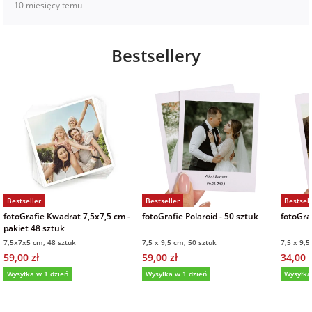
10 miesięcy temu
Bestsellery
Bestseller
Bestseller
Bestsell
fotoGrafie Kwadrat 7,5x7,5 cm -
fotoGrafie Polaroid - 50 sztuk
fotoGraf
pakiet 48 sztuk
7,5x7x5 cm, 48 sztuk
7,5 x 9,5 cm, 50 sztuk
7,5 x 9,5
59,00 zł
59,00 zł
34,00 z
Wysyłka w 1 dzień
Wysyłka w 1 dzień
Wysyłka
5,0
(36)
5,0
(151)
5,0