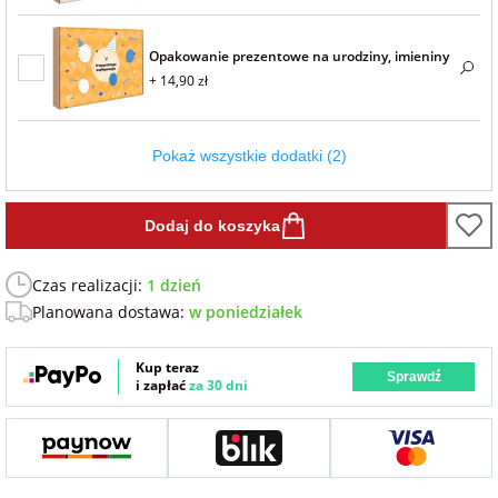
Fotoksiążki
Opakowanie prezentowe na urodziny, imieniny
na Dzień
dla przyjaciółki
+ 14,90 zł
Chłopaka
Dodatki i
opakowania
dla przyjaciela
na Dzień Kobiet
Pokaż wszystkie dodatki (2)
na walentynki
Dodaj do koszyka
Czas realizacji:
1 dzień
na mikołajki
Planowana dostawa:
w poniedziałek
na prezent
Kup teraz
świąteczny
Sprawdź
i zapłać
za 30 dni
na Dzień Babci i
Dziadka