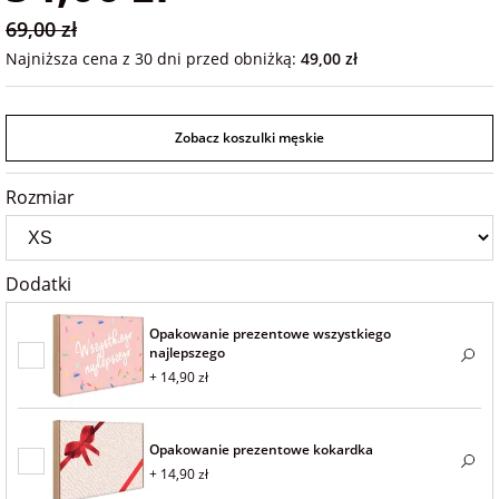
na 40 urodziny
personalizowane
69,00 zł
dla nauczyciela
Najniższa cena z 30 dni przed obniżką:
49,00 zł
na 50 urodziny
Torby
personalizowane
dla miłośników
Zobacz koszulki męskie
na wesele
kotów
Poduszki ze
zdjęciem
Rozmiar
na rocznicę
dla miłośników
ślubu
psów
Fotografie
Dodatki
na rozpoczęcie
dla brata
szkoły
Naklejki i
Opakowanie prezentowe wszystkiego
naprasowanki
najlepszego
dla siostry
imienne
+ 14,90 zł
na zakończenie
szkoły
dla chłopaka
Bombki ze
Opakowanie prezentowe kokardka
zdjęciem
+ 14,90 zł
na pamiątkę z
wakacji
dla dziewczyny