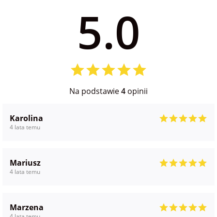
5.0
na Wielkanoc
na wieczór
panieński
na wieczór
Na podstawie
4
opinii
kawalerski
Karolina
4 lata temu
Mariusz
4 lata temu
Marzena
4 lata temu