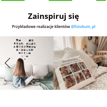
5,0
(36)
5,0
(151)
5,0
Zainspiruj się
Przykładowe realizacje klientów
@fotobum_pl