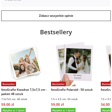
Zobacz wszystkie opinie
Bestsellery
Bestseller
Bestseller
Bestsell
fotoGrafie Kwadrat 7,5x7,5 cm -
fotoGrafie Polaroid - 50 sztuk
fotoGraf
pakiet 48 sztuk
7,5x7x5 cm, 48 sztuk
7,5 x 9,5 cm, 50 sztuk
7,5 x 9,5
59,00 zł
59,00 zł
34,00 z
Wysyłka w 1 dzień
Wysyłka w 1 dzień
Wysyłka