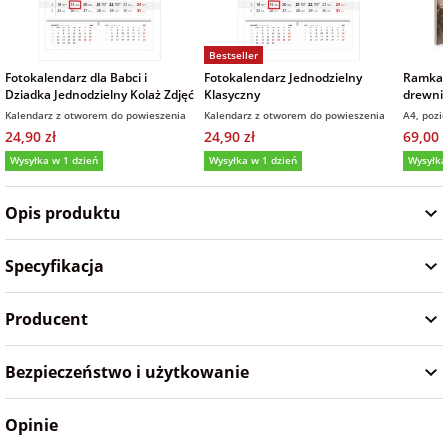
Fotoksiążki
Bestseller
na Dzień
dla przyjaciółki
Chłopaka
Dodatki i
Fotokalendarz dla Babci i
Fotokalendarz Jednodzielny
Ramka 
Dziadka Jednodzielny Kolaż Zdjęć
Klasyczny
drewnie
opakowania
prezent
Kalendarz z otworem do powieszenia
Kalendarz z otworem do powieszenia
A4, pozi
dla przyjaciela
24,90 zł
24,90 zł
69,00 z
na Dzień Kobiet
Wysyłka w 1 dzień
Wysyłka w 1 dzień
Wysyłka
5,0
(115)
5,0
(965)
na walentynki
Opis produktu
na mikołajki
Specyfikacja
Producent
na prezent
świąteczny
Bezpieczeństwo i użytkowanie
na Dzień Babci i
Dziadka
Opinie