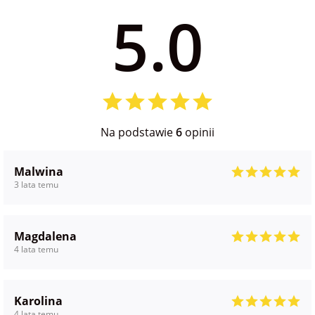
5.0
na Wielkanoc
na wieczór
panieński
na wieczór
Na podstawie
6
opinii
kawalerski
Malwina
3 lata temu
Magdalena
4 lata temu
Karolina
4 lata temu