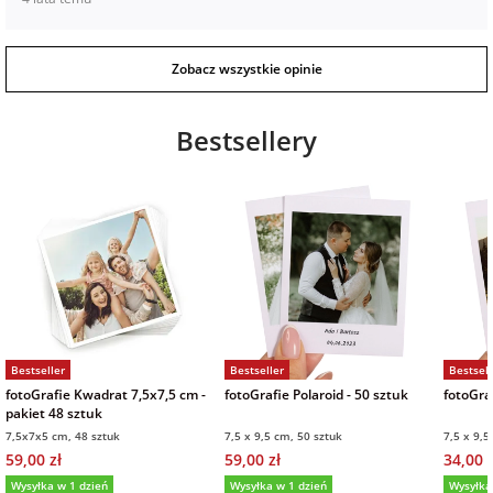
Zobacz wszystkie opinie
Bestsellery
Bestseller
Bestseller
Bestsell
fotoGrafie Kwadrat 7,5x7,5 cm -
fotoGrafie Polaroid - 50 sztuk
fotoGraf
pakiet 48 sztuk
7,5x7x5 cm, 48 sztuk
7,5 x 9,5 cm, 50 sztuk
7,5 x 9,5
59,00 zł
59,00 zł
34,00 z
Wysyłka w 1 dzień
Wysyłka w 1 dzień
Wysyłka