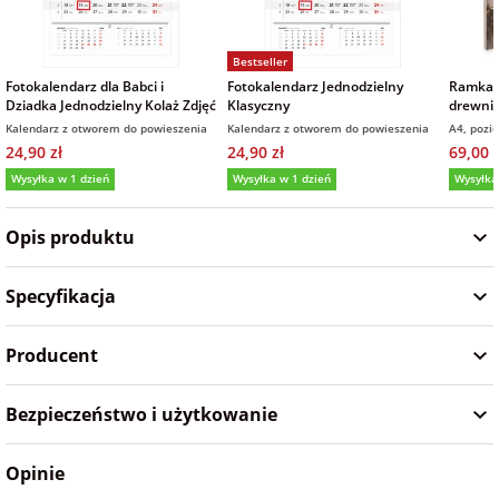
Fotoksiążki
Bestseller
na Dzień
dla przyjaciółki
Chłopaka
Dodatki i
Fotokalendarz dla Babci i
Fotokalendarz Jednodzielny
Ramka 
Dziadka Jednodzielny Kolaż Zdjęć
Klasyczny
drewnie
opakowania
prezent
Kalendarz z otworem do powieszenia
Kalendarz z otworem do powieszenia
A4, pozi
dla przyjaciela
24,90 zł
24,90 zł
69,00 z
na Dzień Kobiet
Wysyłka w 1 dzień
Wysyłka w 1 dzień
Wysyłka
5,0
(115)
5,0
(965)
na walentynki
Opis produktu
na mikołajki
Specyfikacja
Producent
na prezent
świąteczny
Bezpieczeństwo i użytkowanie
na Dzień Babci i
Dziadka
Opinie