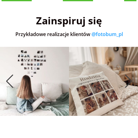
5,0
(36)
5,0
(151)
5,0
Zainspiruj się
Przykładowe realizacje klientów
@fotobum_pl