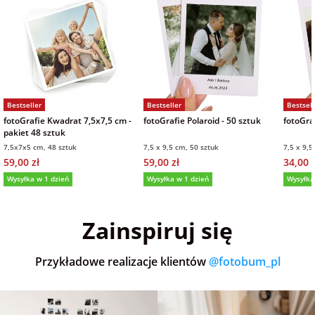
Bestseller
Bestseller
Bestsell
fotoGrafie Kwadrat 7,5x7,5 cm -
fotoGrafie Polaroid - 50 sztuk
fotoGraf
pakiet 48 sztuk
7,5x7x5 cm, 48 sztuk
7,5 x 9,5 cm, 50 sztuk
7,5 x 9,5
59,00 zł
59,00 zł
34,00 z
Wysyłka w 1 dzień
Wysyłka w 1 dzień
Wysyłka
5,0
(36)
5,0
(152)
5,0
Zainspiruj się
Przykładowe realizacje klientów
@fotobum_pl