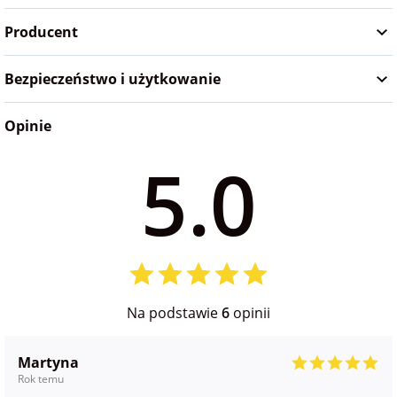
na Wielkanoc
Producent
Bezpieczeństwo i użytkowanie
na wieczór
panieński
Opinie
na wieczór
5.0
kawalerski
Na podstawie
6
opinii
Martyna
Rok temu