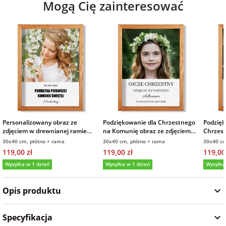
Mogą Cię zainteresować
Fotoksiążki
na Dzień
dla przyjaciółki
Chłopaka
Dodatki i
opakowania
dla przyjaciela
na Dzień Kobiet
na walentynki
Personalizowany obraz ze
Podziękowanie dla Chrzestnego
Podzięk
na mikołajki
zdjęciem w drewnianej ramie
na Komunię obraz ze zdjęciem
Chrzest
pamiątka prezent 30x40 cm
na płótnie w drewnianej ramie
zdjęcie
30x40 cm, płótno + rama
30x40 cm, płótno + rama
30x40 cm
30x40 cm
119,00 zł
119,00 zł
119,00
na prezent
Wysyłka w 1 dzień
Wysyłka w 1 dzień
Wysyłka
świąteczny
5,0
Opis produktu
na Dzień Babci i
Dziadka
Specyfikacja