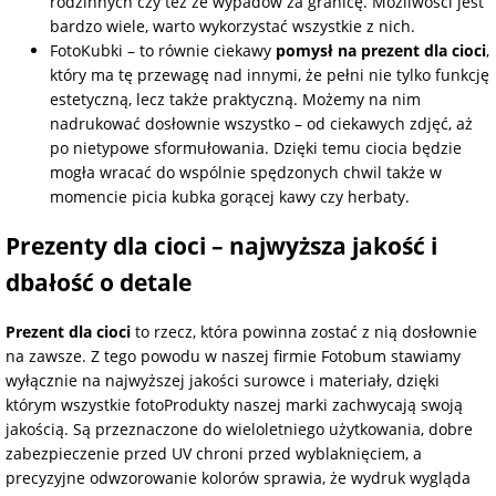
rodzinnych czy też ze wypadów za granicę. Możliwości jest
bardzo wiele, warto wykorzystać wszystkie z nich.
na Wielkanoc
FotoKubki
– to równie ciekawy
pomysł na prezent dla cioci
,
który ma tę przewagę nad innymi, że pełni nie tylko funkcję
estetyczną, lecz także praktyczną. Możemy na nim
na wieczór
panieński
nadrukować dosłownie wszystko – od ciekawych zdjęć, aż
po nietypowe sformułowania. Dzięki temu ciocia będzie
mogła wracać do wspólnie spędzonych chwil także w
na wieczór
momencie picia kubka gorącej kawy czy herbaty.
kawalerski
Prezenty dla cioci – najwyższa jakość i
dbałość o detale
Prezent dla cioci
to rzecz, która powinna zostać z nią dosłownie
na zawsze. Z tego powodu w naszej firmie Fotobum stawiamy
wyłącznie na najwyższej jakości surowce i materiały, dzięki
którym wszystkie fotoProdukty naszej marki zachwycają swoją
jakością. Są przeznaczone do wieloletniego użytkowania, dobre
zabezpieczenie przed UV chroni przed wyblaknięciem, a
precyzyjne odwzorowanie kolorów sprawia, że wydruk wygląda