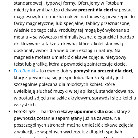
standardowej i typowej formy. Oferujemy w Fotobum
Fotoksiążki
między innymi bardzo ciekawy
prezent dla cioci
w postaci
magnesów, które można nakleić na lodówkę, przyczepić do
na Dzień
dla przyjaciółki
farby magnetycznej lub specjalnej tablicy przeznaczonej
Chłopaka
Dodatki i
właśnie do tego celu. Produkty tej mogą być wykonane z
opakowania
dla przyjaciela
metalu – są wówczas minimalistyczne, eleganckie i bardzo
na Dzień Kobiet
ekskluzywne, a także z drewna, które z kolei stanowią
doskonały wybór dla wielbicieli ekologii i natury. Na
magnesie możesz umieścić ciekawe zdjęcie, nietypowy
na walentynki
tekst lub grafikę, która z pewnością zainteresuje ciocię.
FotoRamki
– to równie dobry
pomysł na prezent dla cioci
,
który z pewnością się jej spodoba. Ramka Spotify jest
na mikołajki
szczególnie polecana dla młodszych kobiet, które
uwielbiają słuchać muzyki w tej aplikacji, standardowa np.
w postaci zdjęcia na szkle akrylowym, sprawdzi się z kolei u
na prezent
świąteczny
wszystkich.
FotoKsiążki
– bardzo ciekawy
upominek dla cioci
, który z
pewnością zostanie zapamiętany już na zawsze. Na
na Dzień Babci i
poszczególnych stronach można umieścić ciekawe zdjęcia
Dziadka
z wakacji, ze wspólnych wycieczek, z długich spotkań