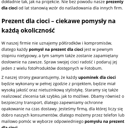
dokładnie tak, jak na projekcie. Nie bez powodu nasze
prezenty
dla cioci
od lat stanowią wzór do naśladowania dla innych firm.
Prezent dla cioci – ciekawe pomysły na
każdą okoliczność
W naszej firmie nie uznajemy półśrodków i kompromisów,
dlatego każdy
pomysł na prezent dla cioci
jest w pewnym
stopniu nietypowy, a tym samym także zostanie zapamiętany
dosłownie na zawsze. Spraw swojej cioci radość i podaruj jej
jeden z wielu fotoProduktów dostępnych w Fotobum.
Z naszej strony gwarantujemy, że każdy
upominek dla cioci
będzie wykonany w pełnej zgodzie z projektem, będzie miał
wysoką jakość oraz nietuzinkową stylistykę. Staramy się także
realizować zlecenia tak szybko, jak to możliwe. Dbamy również o
bezpieczny transport, dlatego zapewniamy ochronne
opakowanie na czas dostawy. Jesteśmy firmą, dla której liczy się
dobro naszych konsumentów, dlatego możemy przez telefon lub
mailowo pomóc w wyborze odpowiedniego
pomysłu na prezent
dla cioci
.