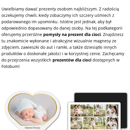
na Dzień Mamy
dla 30-latka
Kupony na
Uwielbiamy dawać prezenty osobom najbliższym. Z radością
Zawieszki do
walentynki
oczekujemy chwili, kiedy zobaczymy ich szczery uśmiech z
samochodu ze
FotoKalendarze
podarowanego im upominku. Istotne jest jednak, aby był
na Dzień
dla 40-latka
zdjęciem
drewniane
Dziecka
Naklejki
odpowiednio dopasowany do danej osoby. Na tej podkategorii
oferujemy przeróżne
pomysły na prezent dla cioci
. Znajdziesz
dla mamy
Personalizowane
FotoKalendarze
tu znakomicie wykonane i atrakcyjne wizualnie magnesy ze
na Dzień Ojca
gry ze zdjęciem
magnetyczne
Listwy do plakatów
zdjęciem, zawieszki do aut i ramki, a także dziesiątki innych
produktów o doskonałe jakości i w korzystnej cenie. Zachęcamy
dla taty
do przejrzenia wszystkich
prezentów dla cioci
dostępnych w
na urodziny
Plakaty ze zdjęć
FotoKalendarze
Opakowania
Fotobum!
adwentowe
prezentowe
dla babci
na roczek
Kubki
personalizowane
Woreczki z organzy
dla dziadka
na 18 urodziny
Koszulki
Koperty
dla dziecka
personalizowane
na 30 urodziny
Inne
dla ucznia
Fartuchy