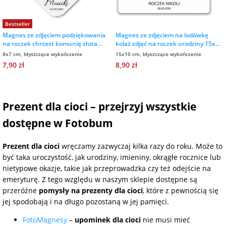
na 40 urodziny
personalizowane
dla nauczyciela
Bestseller
na 50 urodziny
Torby
Magnes ze zdjęciem podziękowania
Magnes ze zdjęciem na lodówkę
personalizowane
na roczek chrzest komunię złota
kolaż zdjęć na roczek urodziny 15x10
ramka
cm
dla miłośników
8x7 cm, błyszczące wykończenie
15x10 cm, błyszczące wykończenie
na wesele
kotów
7,90 zł
8,90 zł
Poduszki ze
zdjęciem
na rocznicę
dla miłośników
ślubu
psów
Prezent dla cioci – przejrzyj wszystkie
Fotografie
dostępne w Fotobum
na rozpoczęcie
dla brata
szkoły
Naklejki i
Prezent dla cioci
wręczamy zazwyczaj kilka razy do roku. Może to
naprasowanki
być taka uroczystość, jak urodziny, imieniny, okrągłe rocznice lub
dla siostry
imienne
nietypowe okazje, takie jak przeprowadzka czy też odejście na
na zakończenie
emeryturę. Z tego względu w naszym sklepie dostępne są
szkoły
przeróżne
pomysły na prezenty dla cioci
, które z pewnością się
dla chłopaka
Bombki ze
jej spodobają i na długo pozostaną w jej pamięci.
zdjęciem
na pamiątkę z
FotoMagnesy
–
upominek dla cioci
nie musi mieć
wakacji
dla dziewczyny