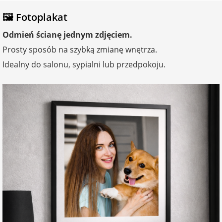
🖼️ Fotoplakat
na Wielkanoc
Odmień ścianę jednym zdjęciem.
na wieczór
Prosty sposób na szybką zmianę wnętrza.
panieński
Idealny do salonu, sypialni lub przedpokoju.
na wieczór
kawalerski