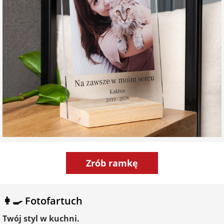
Zrób ramkę
👩‍🍳 Fotofartuch
Twój styl w kuchni.