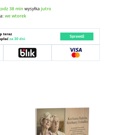
godz 38 min
wysyłka
jutro
wa:
we wtorek
p teraz
Sprawdź
zapłać
za 30 dni