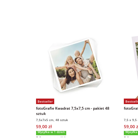
Bestseller
Bestsell
fotoGrafie Kwadrat 7,5x7,5 cm - pakiet 48
fotoGraf
sztuk
7,5x7x5 cm, 48 sztuk
7,5 x 9,5
59,00 zł
59,00 z
Wysyłka w 1 dzień
Wysyłka