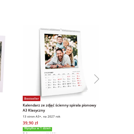
Bestseller
Bestseller
Kalendarz ze zdjęć ścienny spirala pionowy
Magnesy ze zd
A3 Klasyczny
9x6 cm 16 sztu
13 stron A3+, na 2027 rok
9x6 cm, 16 sztuk
39,90 zł
69,00 zł
5,0
(
Wysyłka w 1 dzień