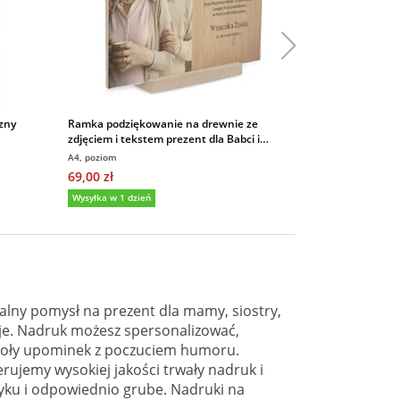
Bestseller
czny
Ramka podziękowanie na drewnie ze
Ramka ze zdjęc
zdjęciem i tekstem prezent dla Babci i
tekstem zdjęci
Dziadka
A4, poziom
A5 pion
69,00 zł
59,00 zł
Wysyłka w 1 dzień
Wysyłka w 1 dzi
5,0
(
alny pomysł na prezent dla mamy, siostry,
zje. Nadruk możesz spersonalizować,
wesoły upominek z poczuciem humoru.
erujemy wysokiej jakości trwały nadruk i
tyku i odpowiednio grube. Nadruki na