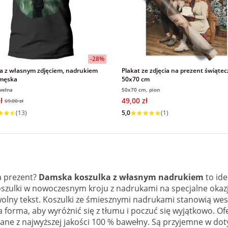
-28%
a z własnym zdjęciem, nadrukiem
Plakat ze zdjęcia na prezent świąte
 męska
50x70 cm
wełna
50x70 cm, pion
ł
49,00 zł
69,00 zł
 w 1 dzień
Wysyłka w 1 dzień
(13)
5,0
(1)
na prezent?
Damska koszulka z własnym nadrukiem
to ide
 koszulki w nowoczesnym kroju z nadrukami na specjalne oka
dowolny tekst. Koszulki ze śmiesznymi nadrukami stanowią 
 forma, aby wyróżnić się z tłumu i poczuć się wyjątkowo. Of
ane z najwyższej jakości 100 % bawełny. Są przyjemne w do