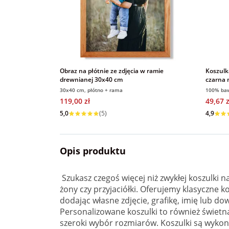
Obraz na płótnie ze zdjęcia w ramie
Koszulk
drewnianej 30x40 cm
czarna
30x40 cm, płótno + rama
100% ba
119,00 zł
49,67 z
Wysyłka w 1 dzień
Wysyłka
5,0
(5)
4,9
Opis produktu
Szukasz czegoś więcej niż zwykłej koszulki 
żony czy przyjaciółki. Oferujemy klasyczne
dodając własne zdjęcie, grafikę, imię lub 
Personalizowane koszulki to również świetna
szeroki wybór rozmiarów. Koszulki są wykon