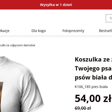
Wysyłka w 1 dzień
Okazje
Dla kogo
Fotoprezenty
Bestsel
zulki ze zdjęciem damskie
Koszulka ze 
Twojego psa
psów biała
K106_185 pies biała
54,00 zł
69,00 zł