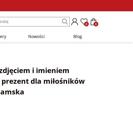
0
0
lery
Nowości
Blog
zdjęciem i imieniem
 prezent dla miłośników
 damska